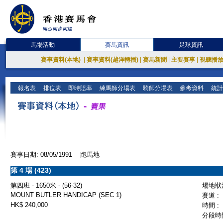
馬場活動
賽馬資訊
足球資訊
賽事資料(本地)
|
賽事資料(越洋轉播)
|
賽馬新聞
|
主要賽事
|
視聽播
報名表
排位表
即時賠率
練馬師分場表
騎師分場表
參考資料
統計
賽事日期: 08/05/1991 跑馬地
第 4 場 (423)
第四班 - 1650米 - (56-32)
場地狀況
MOUNT BUTLER HANDICAP (SEC 1)
賽道 :
HK$ 240,000
時間 :
分段時間