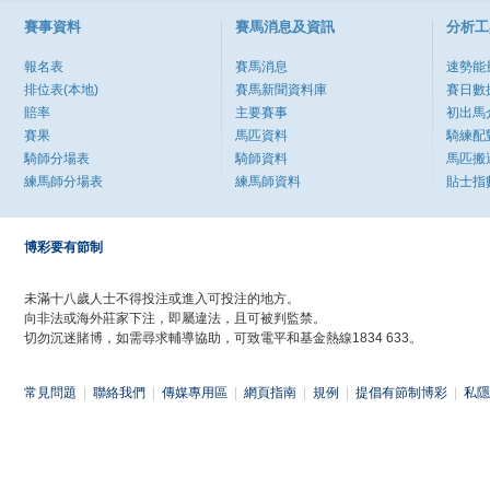
賽事資料
賽馬消息及資訊
分析工
報名表
賽馬消息
速勢能
排位表(本地)
賽馬新聞資料庫
賽日數
賠率
主要賽事
初出馬
賽果
馬匹資料
騎練配
騎師分場表
騎師資料
馬匹搬
練馬師分場表
練馬師資料
貼士指
博彩要有節制
未滿十八歲人士不得投注或進入可投注的地方。
向非法或海外莊家下注，即屬違法，且可被判監禁。
切勿沉迷賭博，如需尋求輔導協助，可致電平和基金熱線1834 633。
常見問題
|
聯絡我們
|
傳媒專用區
|
網頁指南
|
規例
|
提倡有節制博彩
|
私隱