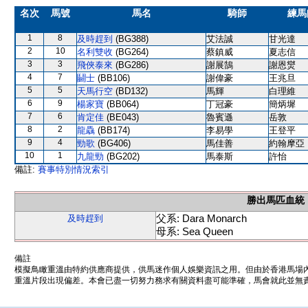
名次
馬號
馬名
騎師
練馬
1
8
及時趕到
(BG388)
艾法誠
甘光達
2
10
名利雙收
(BG264)
蔡鎮威
夏志信
3
3
飛俠泰來
(BG286)
謝展鵠
謝恩爕
4
7
鬭士
(BB106)
謝偉豪
王兆旦
5
5
天馬行空
(BD132)
馬輝
白理維
6
9
楊家寶
(BB064)
丁冠豪
簡炳墀
7
6
肯定佳
(BE043)
魯賓遜
岳敦
8
2
龍驫
(BB174)
李易學
王登平
9
4
勁歌
(BG406)
馬佳善
約翰摩亞
10
1
九龍勁
(BG202)
馬泰斯
許怡
備註:
賽事特別情況索引
勝出馬匹血統
父系: Dara Monarch
及時趕到
母系: Sea Queen
備註
模擬鳥瞰重溫由特約供應商提供，供馬迷作個人娛樂資訊之用。但由於香港馬場
重溫片段出現偏差。本會已盡一切努力務求有關資料盡可能準確，馬會就此並無責