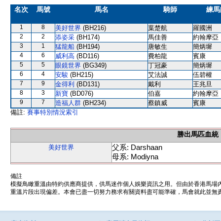
名次
馬號
馬名
騎師
練馬
1
8
美好世界
(BH216)
葉楚航
羅國洲
2
2
添姿采
(BH174)
馬佳善
約翰摩亞
3
1
猛龍船
(BH194)
唐敏生
簡炳墀
4
6
威利高
(BD116)
費柏龍
賓康
5
5
眼鏡世界
(BG349)
丁冠豪
簡炳墀
6
4
安駿
(BH215)
艾法誠
伍碧權
7
9
金得利
(BD131)
戴利
王兆旦
8
3
新寶
(BD076)
伯嘉
約翰摩亞
9
7
造福人群
(BH234)
蔡鎮威
賓康
備註:
賽事特別情況索引
勝出馬匹血統
父系: Darshaan
美好世界
母系: Modiyna
備註
模擬鳥瞰重溫由特約供應商提供，供馬迷作個人娛樂資訊之用。但由於香港馬場
重溫片段出現偏差。本會已盡一切努力務求有關資料盡可能準確，馬會就此並無責