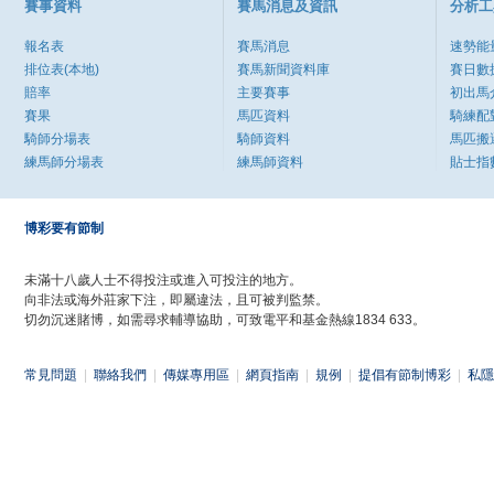
賽事資料
賽馬消息及資訊
分析工
報名表
賽馬消息
速勢能
排位表(本地)
賽馬新聞資料庫
賽日數
賠率
主要賽事
初出馬
賽果
馬匹資料
騎練配
騎師分場表
騎師資料
馬匹搬
練馬師分場表
練馬師資料
貼士指
博彩要有節制
未滿十八歲人士不得投注或進入可投注的地方。
向非法或海外莊家下注，即屬違法，且可被判監禁。
切勿沉迷賭博，如需尋求輔導協助，可致電平和基金熱線1834 633。
常見問題
|
聯絡我們
|
傳媒專用區
|
網頁指南
|
規例
|
提倡有節制博彩
|
私隱