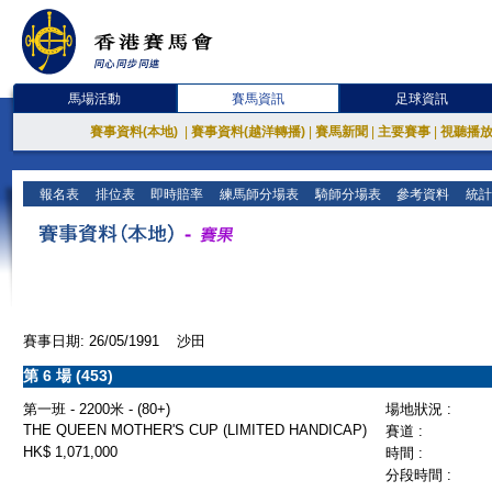
馬場活動
賽馬資訊
足球資訊
賽事資料(本地)
|
賽事資料(越洋轉播)
|
賽馬新聞
|
主要賽事
|
視聽播
報名表
排位表
即時賠率
練馬師分場表
騎師分場表
參考資料
統計
賽事日期: 26/05/1991 沙田
第 6 場 (453)
第一班 - 2200米 - (80+)
場地狀況 :
THE QUEEN MOTHER'S CUP (LIMITED HANDICAP)
賽道 :
HK$ 1,071,000
時間 :
分段時間 :