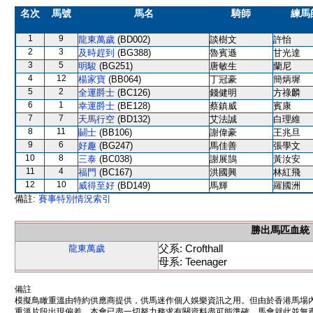
名次
馬號
馬名
騎師
練馬
1
9
龍東萬歲
(BD002)
談樹文
許怡
2
3
及時趕到
(BG388)
魯賓遜
甘光達
3
5
明駿
(BG251)
唐敏生
蘭尼
4
12
楊家寶
(BB064)
丁冠豪
簡炳墀
5
2
全運爵士
(BC126)
錢健明
方祿麟
6
1
幸運爵士
(BE128)
蔡鎮威
賓康
7
7
天馬行空
(BD132)
艾法誠
白理維
8
11
鬭士
(BB106)
謝偉豪
王兆旦
9
6
好趣
(BG247)
馬佳善
張學文
10
8
三泰
(BC038)
謝展鵠
黃汝安
11
4
福門
(BC167)
洪國興
林紅飛
12
10
威得至好
(BD149)
馬輝
羅國洲
備註:
賽事特別情況索引
勝出馬匹血統
父系: Crofthall
龍東萬歲
母系: Teenager
備註
模擬鳥瞰重溫由特約供應商提供，供馬迷作個人娛樂資訊之用。但由於香港馬場
重溫片段出現偏差。本會已盡一切努力務求有關資料盡可能準確，馬會就此並無責