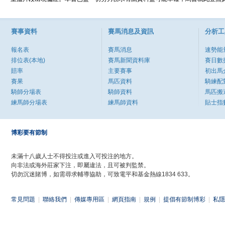
賽事資料
賽馬消息及資訊
分析工
報名表
賽馬消息
速勢能
排位表(本地)
賽馬新聞資料庫
賽日數
賠率
主要賽事
初出馬
賽果
馬匹資料
騎練配
騎師分場表
騎師資料
馬匹搬
練馬師分場表
練馬師資料
貼士指
博彩要有節制
未滿十八歲人士不得投注或進入可投注的地方。
向非法或海外莊家下注，即屬違法，且可被判監禁。
切勿沉迷賭博，如需尋求輔導協助，可致電平和基金熱線1834 633。
常見問題
|
聯絡我們
|
傳媒專用區
|
網頁指南
|
規例
|
提倡有節制博彩
|
私隱