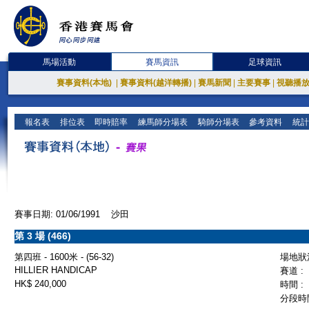
馬場活動
賽馬資訊
足球資訊
賽事資料(本地)
|
賽事資料(越洋轉播)
|
賽馬新聞
|
主要賽事
|
視聽播
報名表
排位表
即時賠率
練馬師分場表
騎師分場表
參考資料
統計
賽事日期: 01/06/1991 沙田
第 3 場 (466)
第四班 - 1600米 - (56-32)
場地狀況
HILLIER HANDICAP
賽道 :
HK$ 240,000
時間 :
分段時間