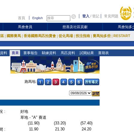
登入
/
登記
常見問題
首頁
English
馬會會員
慈善及社區貢獻
馬會知多
放區
|
國際賽馬
|
香港國際馬匹拍賣會
|
從化馬場
|
投注指南
|
賽馬知多些
|
RESTART
資料
賽果
賽事報告
騎練資料
馬匹資料
試閘結果
賽期表
跑馬地:
 :
好地
草地 - "A" 賽道
(11.90)
(33.20)
(57.40)
11.90
21.30
24.20
 :