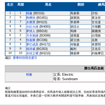
名次
馬號
馬名
騎師
練馬
1
1
精趣
(BE016)
馬泰斯
許怡
2
5
夠爽快
(BG401)
謝展鵠
黃汝安
3
7
永勝寶
(BH115)
李易學
甘光達
4
8
火紅火綠
(BH083)
胡活士
方祿麟
5
6
夢情人
(BB018)
馬輝
羅國洲
6
2
天衣無縫
(BD099)
湯寶森
白理維
7
4
快嘉樂
(BC036)
梁立德
岳敦
8
3
夢幻成真
(BH172)
何敬森
朱寶明
9
9
保持威
(BG353)
戴利
王兆旦
10
10
永恒之耀
(BH210)
陳俊輝
約翰摩亞
備註:
賽事特別情況索引
勝出馬匹血統
父系: Electric
精趣
母系: Sundream
備註
模擬鳥瞰重溫由特約供應商提供，供馬迷作個人娛樂資訊之用。但由於香港馬場
重溫片段出現偏差。本會已盡一切努力務求有關資料盡可能準確，馬會就此並無責