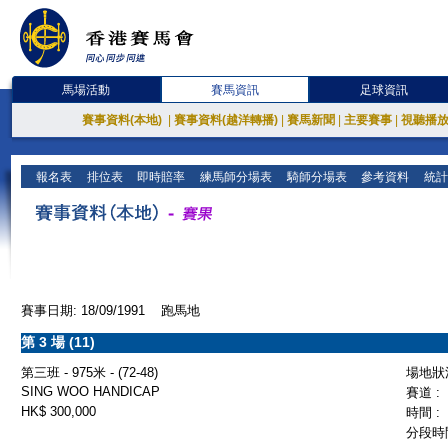
馬場活動
賽馬資訊
足球資訊
賽事資料(本地)
|
賽事資料(越洋轉播)
|
賽馬新聞
|
主要賽事
|
視聽播
報名表
排位表
即時賠率
練馬師分場表
騎師分場表
參考資料
統計
賽事日期: 18/09/1991 跑馬地
第 3 場 (11)
第三班 - 975米 - (72-48)
場地狀況
SING WOO HANDICAP
賽道 :
HK$ 300,000
時間 :
分段時間