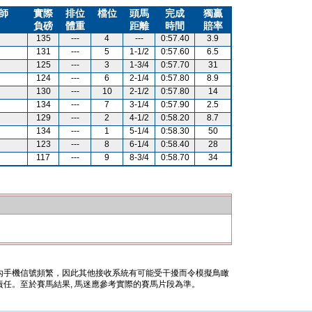
師
實際
排位
檔位
頭馬
完成
獨贏
負磅
體重
距離
時間
賠率
135
---
4
---
0:57.40
3.9
131
---
5
1-1/2
0:57.60
6.5
125
---
3
1-3/4
0:57.70
31
124
---
6
2-1/4
0:57.80
8.9
130
---
10
2-1/2
0:57.80
14
134
---
7
3-1/4
0:57.90
2.5
129
---
2
4-1/2
0:58.20
8.7
134
---
1
5-1/4
0:58.30
50
123
---
8
6-1/4
0:58.40
28
117
---
9
8-3/4
0:58.70
34
內手機信號頻繁，因此其他接收系統有可能受干擾而令模擬鳥瞰
任。至於賽馬結果, 馬迷應參考實際的賽馬片段為準。