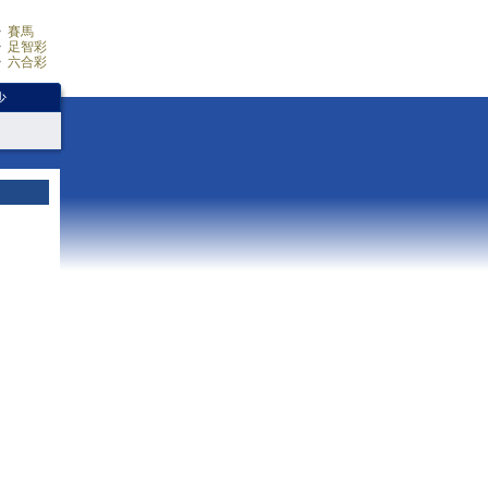
賽馬
足智彩
六合彩
少