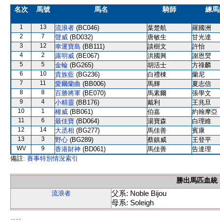
名次
馬號
馬名
騎師
練馬
1
13
流浪者
(BC046)
葉楚航
羅國洲
2
7
聲威
(BD032)
唐敏生
甘光達
3
12
幸運寶島
(BB111)
談樹文
許怡
4
2
露明威
(BE067)
洪國興
謝恩爕
5
5
金輪
(BG265)
胡活士
方祿麟
6
10
貴族藍
(BG236)
白禮棟
蘭尼
7
11
愛爾蘭曲
(BB006)
馬輝
夏志信
8
8
百勝將軍
(BE070)
馬素爾
張學文
9
4
小精靈
(BB176)
戴利
王兆旦
10
1
權威
(BB061)
伯嘉
約翰摩亞
11
6
最佳寶
(BD064)
湯寶森
白理維
12
14
大丞相
(BG277)
馬佳善
賓康
13
3
野心
(BG289)
蔡鎮威
王登平
WV
9
香港財神
(BD061)
馬佳善
告達理
備註:
賽事特別情況索引
勝出馬匹血統
父系: Noble Bijou
流浪者
母系: Soleigh