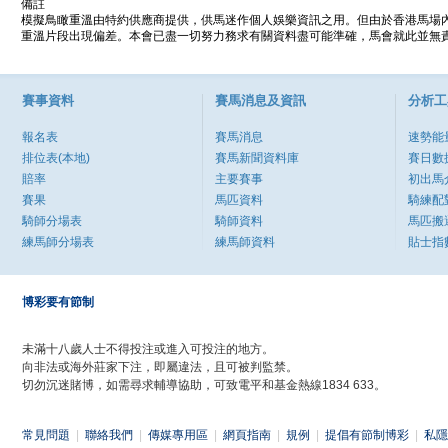
備註
模擬鳥瞰重溫由特約供應商提供，供馬迷作個人娛樂資訊之用。但由於香港馬場
重溫片段出現偏差。本會已盡一切努力務求有關資料盡可能準確，馬會就此並無責
賽事資料
賽馬消息及資訊
分析工
報名表
賽馬消息
速勢能
排位表(本地)
賽馬新聞資料庫
賽日數
賠率
主要賽事
初出馬
賽果
馬匹資料
騎練配
騎師分場表
騎師資料
馬匹搬
練馬師分場表
練馬師資料
貼士指
博彩要有節制
未滿十八歲人士不得投注或進入可投注的地方。
向非法或海外莊家下注，即屬違法，且可被判監禁。
切勿沉迷賭博，如需尋求輔導協助，可致電平和基金熱線1834 633。
常見問題
|
聯絡我們
|
傳媒專用區
|
網頁指南
|
規例
|
提倡有節制博彩
|
私隱