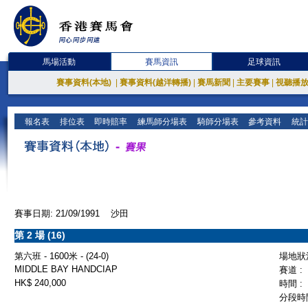
馬場活動
賽馬資訊
足球資訊
賽事資料(本地)
|
賽事資料(越洋轉播)
|
賽馬新聞
|
主要賽事
|
視聽播
報名表
排位表
即時賠率
練馬師分場表
騎師分場表
參考資料
統計
賽事日期: 21/09/1991 沙田
第 2 場 (16)
第六班 - 1600米 - (24-0)
場地狀況
MIDDLE BAY HANDCIAP
賽道 :
HK$ 240,000
時間 :
分段時間