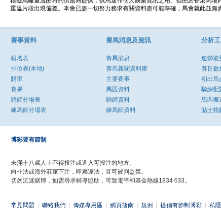
模擬鳥瞰重溫由特約供應商提供，供馬迷作個人娛樂資訊之用。但由於香港馬場
重溫片段出現偏差。本會已盡一切努力務求有關資料盡可能準確，馬會就此並無責
賽事資料
賽馬消息及資訊
分析工
報名表
賽馬消息
速勢能
排位表(本地)
賽馬新聞資料庫
賽日數
賠率
主要賽事
初出馬
賽果
馬匹資料
騎練配
騎師分場表
騎師資料
馬匹搬
練馬師分場表
練馬師資料
貼士指
博彩要有節制
未滿十八歲人士不得投注或進入可投注的地方。
向非法或海外莊家下注，即屬違法，且可被判監禁。
切勿沉迷賭博，如需尋求輔導協助，可致電平和基金熱線1834 633。
常見問題
|
聯絡我們
|
傳媒專用區
|
網頁指南
|
規例
|
提倡有節制博彩
|
私隱