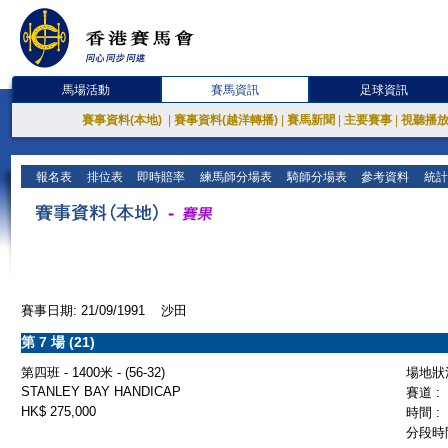
馬場活動
賽馬資訊
足球資訊
賽事資料(本地)
|
賽事資料(越洋轉播)
|
賽馬新聞
|
主要賽事
|
視聽播
報名表
排位表
即時賠率
練馬師分場表
騎師分場表
參考資料
統計
賽事日期: 21/09/1991 沙田
第 7 場 (21)
第四班 - 1400米 - (56-32)
場地狀況
STANLEY BAY HANDICAP
賽道 :
HK$ 275,000
時間 :
分段時間