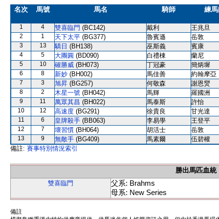
名次
馬號
馬名
騎師
練馬
1
4
雙喜臨門
(BC142)
戴利
王兆旦
2
1
天下太平
(BG377)
魯賓遜
岳敦
3
13
驕日
(BH138)
巫斯義
賓康
4
5
大團圓
(BD090)
白禮棟
蘭尼
5
10
確勝威
(BH073)
丁冠豪
簡炳墀
6
8
新妙
(BH002)
馬佳善
約翰摩亞
7
3
旭昇
(BG257)
何敬森
謝恩爕
8
2
木星一號
(BH042)
馬輝
羅國洲
9
11
萬眾其昌
(BH022)
馬泰斯
許怡
10
12
高速度
(BG291)
徐貴良
甘光達
11
6
皇牌殺手
(BB063)
李易學
王登平
12
7
壞習慣
(BH064)
胡活士
岳敦
13
9
無敵手
(BG409)
馬素爾
伍碧權
備註:
賽事特別情況索引
勝出馬匹血統
父系: Brahms
雙喜臨門
母系: New Series
備註