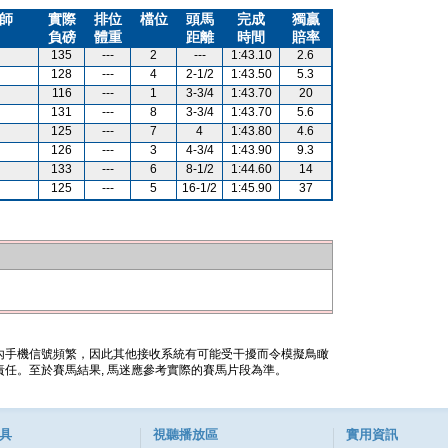
師
實際
排位
檔位
頭馬
完成
獨贏
負磅
體重
距離
時間
賠率
135
---
2
---
1:43.10
2.6
128
---
4
2-1/2
1:43.50
5.3
116
---
1
3-3/4
1:43.70
20
131
---
8
3-3/4
1:43.70
5.6
125
---
7
4
1:43.80
4.6
126
---
3
4-3/4
1:43.90
9.3
133
---
6
8-1/2
1:44.60
14
125
---
5
16-1/2
1:45.90
37
內手機信號頻繁，因此其他接收系統有可能受干擾而令模擬鳥瞰
任。至於賽馬結果, 馬迷應參考實際的賽馬片段為準。
具
視聽播放區
實用資訊