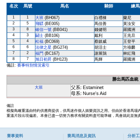
名次
馬號
馬名
騎師
練馬
1
1
大班
(BH067)
白禮棟
蘭尼
2
5
飛驃
(BE005)
馬佳善
黃汝安
3
8
確信一號
(BB041)
錢健明
羅國洲
4
3
鬭士
(BB106)
戴利
王兆旦
5
4
松福
(BC069)
蔡鎮威
王登平
6
6
法律之星
(BG274)
胡活士
方祿麟
7
2
福門
(BC167)
謝展鵠
林紅飛
8
7
旭日初昇
(BH123)
馬輝
羅國洲
備註:
賽事特別情況索引
勝出馬匹血統
父系: Estaminet
大班
母系: Nurse's Aid
備註
模擬鳥瞰重溫由特約供應商提供，供馬迷作個人娛樂資訊之用。但由於香港馬場
重溫片段出現偏差。本會已盡一切努力務求有關資料盡可能準確，馬會就此並無責
賽事資料
賽馬消息及資訊
分析工