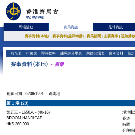
馬場活動
賽馬資訊
足球資訊
賽事資料(本地)
|
賽事資料(越洋轉播)
|
賽馬新聞
|
主要賽事
|
視聽播
報名表
排位表
即時賠率
練馬師分場表
騎師分場表
參考資料
統計
賽事日期: 25/09/1991 跑馬地
第 1 場 (23)
第五班 - 1650米 - (40-16)
場地狀況
BROOM HANDICAP
賽道 :
HK$ 260,000
時間 :
分段時間