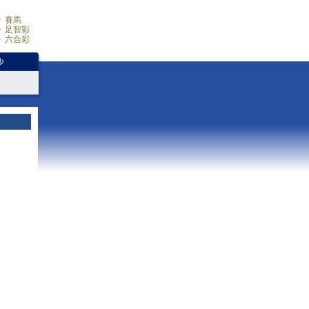
賽馬
足智彩
六合彩
少