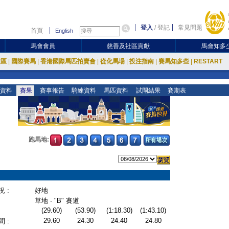
登入
/
登記
常見問題
首頁
English
馬會會員
慈善及社區貢獻
馬會知多
放區
|
國際賽馬
|
香港國際馬匹拍賣會
|
從化馬場
|
投注指南
|
賽馬知多些
|
RESTART
資料
賽果
賽事報告
騎練資料
馬匹資料
試閘結果
賽期表
跑馬地:
 :
好地
草地 - "B" 賽道
(29.60)
(53.90)
(1:18.30)
(1:43.10)
29.60
24.30
24.40
24.80
 :