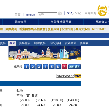
登入
/
登記
常見問題
首頁
English
馬會會員
慈善及社區貢獻
馬會知多
放區
|
國際賽馬
|
香港國際馬匹拍賣會
|
從化馬場
|
投注指南
|
賽馬知多些
|
RESTART
資料
賽果
賽事報告
騎練資料
馬匹資料
試閘結果
賽期表
跑馬地:
 :
黏地
草地 - "B" 賽道
(29.00)
(53.60)
(1:18.60)
(1:43.40)
29.00
24.60
25.00
24.80
 :