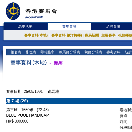
馬場活動
賽馬資訊
足球資訊
賽事資料(本地)
|
賽事資料(越洋轉播)
|
賽馬新聞
|
主要賽事
|
視聽播
報名表
排位表
即時賠率
練馬師分場表
騎師分場表
參考資料
統計
賽事日期: 25/09/1991 跑馬地
第 7 場 (29)
第三班 - 1650米 - (72-48)
場地狀況
BLUE POOL HANDICAP
賽道 :
HK$ 300,000
時間 :
分段時間