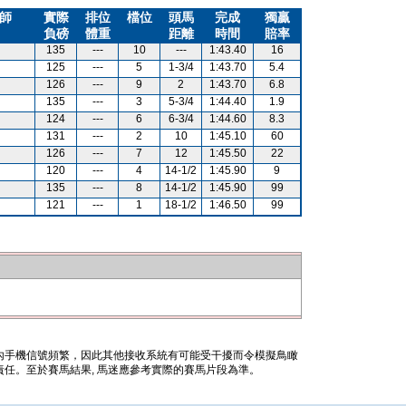
師
實際
排位
檔位
頭馬
完成
獨贏
負磅
體重
距離
時間
賠率
135
---
10
---
1:43.40
16
125
---
5
1-3/4
1:43.70
5.4
126
---
9
2
1:43.70
6.8
135
---
3
5-3/4
1:44.40
1.9
124
---
6
6-3/4
1:44.60
8.3
131
---
2
10
1:45.10
60
126
---
7
12
1:45.50
22
120
---
4
14-1/2
1:45.90
9
135
---
8
14-1/2
1:45.90
99
121
---
1
18-1/2
1:46.50
99
內手機信號頻繁，因此其他接收系統有可能受干擾而令模擬鳥瞰
任。至於賽馬結果, 馬迷應參考實際的賽馬片段為準。