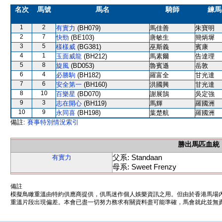
名次
馬號
馬名
騎師
練馬
1
2
有實力
(BH079)
馬佳善
朱寶明
2
7
快勁
(BE103)
唐敏生
簡炳墀
3
5
樣樣威
(BG381)
巫斯義
賓康
4
1
玉面威龍
(BH212)
馬素爾
告達理
5
8
旋風
(BD053)
魯賓遜
岳敦
6
4
必勝駒
(BH182)
羅富全
甘光達
7
6
安全第一
(BH160)
洪國興
甘光達
8
10
百樂星
(BD070)
謝展鵠
吳定強
9
3
志在開心
(BH119)
馬輝
羅國洲
10
9
永同喜
(BH198)
葉楚航
羅國洲
備註:
賽事特別情況索引
勝出馬匹血統
父系: Standaan
有實力
母系: Sweet Frenzy
備註
模擬鳥瞰重溫由特約供應商提供，供馬迷作個人娛樂資訊之用。但由於香港馬場
重溫片段出現偏差。本會已盡一切努力務求有關資料盡可能準確，馬會就此並無責