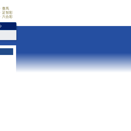
賽馬
足智彩
六合彩
少