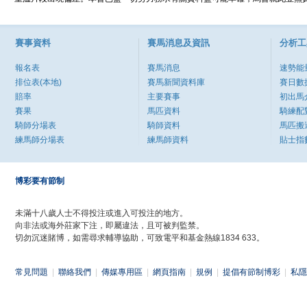
賽事資料
賽馬消息及資訊
分析工
報名表
賽馬消息
速勢能
排位表(本地)
賽馬新聞資料庫
賽日數
賠率
主要賽事
初出馬
賽果
馬匹資料
騎練配
騎師分場表
騎師資料
馬匹搬
練馬師分場表
練馬師資料
貼士指
博彩要有節制
未滿十八歲人士不得投注或進入可投注的地方。
向非法或海外莊家下注，即屬違法，且可被判監禁。
切勿沉迷賭博，如需尋求輔導協助，可致電平和基金熱線1834 633。
常見問題
|
聯絡我們
|
傳媒專用區
|
網頁指南
|
規例
|
提倡有節制博彩
|
私隱