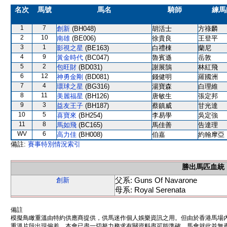
名次
馬號
馬名
騎師
練馬
1
7
創新
(BH048)
胡活士
方祿麟
2
10
南雄
(BE006)
徐貴良
王登平
3
1
影視之星
(BE163)
白禮棟
蘭尼
4
9
黃金時代
(BC047)
魯賓遜
岳敦
5
2
包旺財
(BD031)
謝展鵠
林紅飛
6
12
神勇金剛
(BD081)
錢健明
羅國洲
7
4
環球之星
(BG316)
湯寶森
白理維
8
11
美麗福星
(BH126)
唐敏生
張定邦
9
3
益友王子
(BH187)
蔡鎮威
甘光達
10
5
喜寶來
(BH254)
李易學
吳定強
11
8
馬如飛
(BC165)
馬佳善
告達理
WV
6
高力佳
(BH008)
伯嘉
約翰摩亞
備註:
賽事特別情況索引
勝出馬匹血統
父系: Guns Of Navarone
創新
母系: Royal Serenata
備註
模擬鳥瞰重溫由特約供應商提供，供馬迷作個人娛樂資訊之用。但由於香港馬場
重溫片段出現偏差。本會已盡一切努力務求有關資料盡可能準確，馬會就此並無責