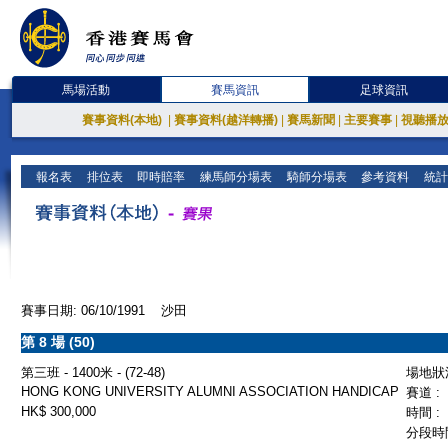
馬場活動
賽馬資訊
足球資訊
賽事資料(本地)
|
賽事資料(越洋轉播)
|
賽馬新聞
|
主要賽事
|
視聽播
報名表
排位表
即時賠率
練馬師分場表
騎師分場表
參考資料
統計
賽事日期: 06/10/1991 沙田
第 8 場 (50)
第三班 - 1400米 - (72-48)
場地狀況
HONG KONG UNIVERSITY ALUMNI ASSOCIATION HANDICAP
賽道 :
HK$ 300,000
時間 :
分段時間