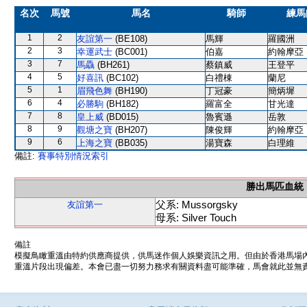
名次
馬號
馬名
騎師
練馬
1
2
友誼第一
(BE108)
馬輝
羅國洲
2
3
幸運武士
(BC001)
伯嘉
約翰摩亞
3
7
馬驫
(BH261)
蔡鎮威
王登平
4
5
好喜訊
(BC102)
白禮棟
蘭尼
5
1
眉飛色舞
(BH190)
丁冠豪
簡炳墀
6
4
必勝駒
(BH182)
羅富全
甘光達
7
8
皇上威
(BD015)
魯賓遜
岳敦
8
9
觀塘之寶
(BH207)
陳俊輝
約翰摩亞
9
6
上海之寶
(BB035)
湯寶森
白理維
備註:
賽事特別情況索引
勝出馬匹血統
父系: Mussorgsky
友誼第一
母系: Silver Touch
備註
模擬鳥瞰重溫由特約供應商提供，供馬迷作個人娛樂資訊之用。但由於香港馬場
重溫片段出現偏差。本會已盡一切努力務求有關資料盡可能準確，馬會就此並無責