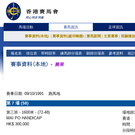
馬場活動
賽馬資訊
足球資訊
賽事資料(本地)
|
賽事資料(越洋轉播)
|
賽馬新聞
|
主要賽事
|
視聽播
報名表
排位表
即時賠率
練馬師分場表
騎師分場表
參考資料
統計
賽事日期: 09/10/1991 跑馬地
第 7 場 (58)
第三班 - 1600米 - (72-48)
場地狀況
MAI PO HANDICAP
賽道 :
HK$ 300,000
時間 :
分段時間