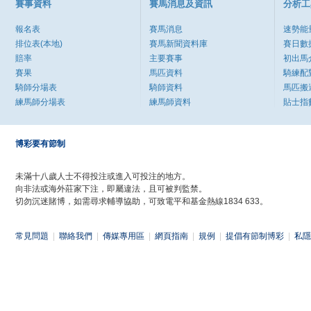
賽事資料
賽馬消息及資訊
分析工
報名表
賽馬消息
速勢能
排位表(本地)
賽馬新聞資料庫
賽日數
賠率
主要賽事
初出馬
賽果
馬匹資料
騎練配
騎師分場表
騎師資料
馬匹搬
練馬師分場表
練馬師資料
貼士指
博彩要有節制
未滿十八歲人士不得投注或進入可投注的地方。
向非法或海外莊家下注，即屬違法，且可被判監禁。
切勿沉迷賭博，如需尋求輔導協助，可致電平和基金熱線1834 633。
常見問題
|
聯絡我們
|
傳媒專用區
|
網頁指南
|
規例
|
提倡有節制博彩
|
私隱