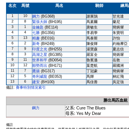
名次
馬號
馬名
騎師
練馬
1
10
鋼力
(BG368)
謝展鵠
甘光達
2
8
緊張大師
(BH195)
馬素爾
蘭尼
3
1
金鑰匙
(BE114)
唐敏生
簡炳墀
4
4
七勝
(BG356)
李易學
朱寶明
5
13
精趣
(BE016)
馬泰斯
許怡
6
2
新奇
(BH249)
陳俊輝
約翰摩亞
7
9
印度之光
(BH255)
湯寶森
夏志信
8
3
高湖之星
(BG385)
羅富全
簡炳墀
9
11
世界和平
(BD054)
魯賓遜
岳敦
10
12
順勢而出
(BH171)
葉楚航
羅國洲
11
7
鷹揚
(BG317)
丁冠豪
簡炳墀
12
5
奇利威龍
(BE053)
馬輝
林紅飛
13
6
建安
(BH100)
馬佳善
吳定強
備註:
賽事特別情況索引
勝出馬匹血統
父系: Cure The Blues
鋼力
母系: Yes My Dear
備註