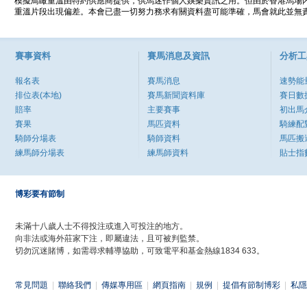
模擬鳥瞰重溫由特約供應商提供，供馬迷作個人娛樂資訊之用。但由於香港馬場
重溫片段出現偏差。本會已盡一切努力務求有關資料盡可能準確，馬會就此並無責
賽事資料
賽馬消息及資訊
分析工
報名表
賽馬消息
速勢能
排位表(本地)
賽馬新聞資料庫
賽日數
賠率
主要賽事
初出馬
賽果
馬匹資料
騎練配
騎師分場表
騎師資料
馬匹搬
練馬師分場表
練馬師資料
貼士指
博彩要有節制
未滿十八歲人士不得投注或進入可投注的地方。
向非法或海外莊家下注，即屬違法，且可被判監禁。
切勿沉迷賭博，如需尋求輔導協助，可致電平和基金熱線1834 633。
常見問題
|
聯絡我們
|
傳媒專用區
|
網頁指南
|
規例
|
提倡有節制博彩
|
私隱