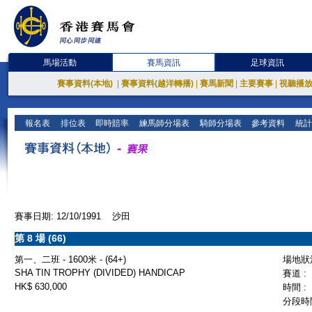
馬場活動
賽馬資訊
足球資訊
賽事資料(本地)
|
賽事資料(越洋轉播)
|
賽馬新聞
|
主要賽事
|
視聽播
報名表
排位表
即時賠率
練馬師分場表
騎師分場表
參考資料
統計
賽事日期: 12/10/1991 沙田
第 8 場 (66)
第一、二班 - 1600米 - (64+)
場地狀況
SHA TIN TROPHY (DIVIDED) HANDICAP
賽道 :
HK$ 630,000
時間 :
分段時間