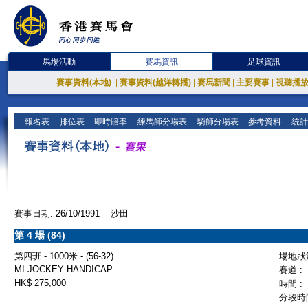
馬場活動
賽馬資訊
足球資訊
賽事資料(本地)
|
賽事資料(越洋轉播)
|
賽馬新聞
|
主要賽事
|
視聽播
報名表
排位表
即時賠率
練馬師分場表
騎師分場表
參考資料
統計
賽事日期: 26/10/1991 沙田
第 4 場 (84)
第四班 - 1000米 - (56-32)
場地狀況
MI-JOCKEY HANDICAP
賽道 :
HK$ 275,000
時間 :
分段時間