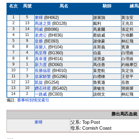
名次
馬號
馬名
騎師
練馬
1
5
東暉
(BH062)
謝展鵠
黃汝安
2
13
馬迷之寶
(BD128)
戴利
王兆旦
3
14
同威
(BB086)
馬素爾
張定邦
4
11
老虎公
(BH036)
蔡鎮威
方祿麟
5
9
皇爺
(BE093)
謝偉豪
林紅飛
6
8
喜樂人
(BH104)
巫斯義
賓康
7
4
馬至尊
(BG360)
伯嘉
白理維
8
6
真幸運
(BH014)
湯寶森
白理維
9
1
新力度
(BD060)
馬佳善
約翰摩亞
10
7
長勝福星
(BH010)
葉楚航
吳定強
11
3
皇家騎警
(BG296)
白禮棟
王登平
12
12
凱旋
(BG254)
魯賓遜
岳敦
13
10
鑽石祥星
(BG402)
唐敏生
簡炳墀
14
2
一路威
(BC003)
談樹文
林紅飛
備註:
賽事特別情況索引
勝出馬匹血統
父系: Top Post
東暉
母系: Cornish Coast