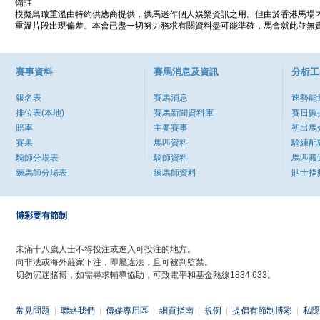
備註
模擬鳥瞰重溫由特約供應商提供，供馬迷作個人娛樂資訊之用。但由於香港馬場
重溫片段出現偏差。本會已盡一切努力務求有關資料盡可能準確，馬會就此並無責
賽事資料
賽馬消息及資訊
分析工
報名表
賽馬消息
速勢能
排位表(本地)
賽馬新聞資料庫
賽日數
賠率
主要賽事
初出馬
賽果
馬匹資料
騎練配
騎師分場表
騎師資料
馬匹搬
練馬師分場表
練馬師資料
貼士指
博彩要有節制
未滿十八歲人士不得投注或進入可投注的地方。
向非法或海外莊家下注，即屬違法，且可被判監禁。
切勿沉迷賭博，如需尋求輔導協助，可致電平和基金熱線1834 633。
常見問題
|
聯絡我們
|
傳媒專用區
|
網頁指南
|
規例
|
提倡有節制博彩
|
私隱