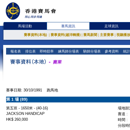
馬場活動
賽馬資訊
足球資訊
賽事資料(本地)
|
賽事資料(越洋轉播)
|
賽馬新聞
|
主要賽事
|
視聽播
報名表
排位表
即時賠率
練馬師分場表
騎師分場表
參考資料
統計
賽事日期: 30/10/1991 跑馬地
第 1 場 (89)
第五班 - 1650米 - (40-16)
場地狀況
JACKSON HANDICAP
賽道 :
HK$ 260,000
時間 :
分段時間