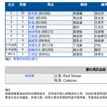
名次
馬號
馬名
騎師
練
1
10
快利來
(BG266)
馬素爾
張定邦
2
5
飛驃
(BE005)
馬佳善
黃汝安
3
7
松福
(BC069)
蔡鎮威
王登平
4
8
天鷹
(BH009)
戴利
王兆旦
5
2
綽綽有餘
(BB172)
葉楚航
伍碧權
6
3
五陵霸
(BH020)
陳俊輝
約翰摩亞
7
9
楊家寶
(BB064)
羅富全
簡炳墀
4
8 平頭馬
美國生菜
(BC179)
丁冠豪
許怡
6
8 平頭馬
劍橋功夫
(BG299)
鍾占祺
蘭尼
WX-A
1
大四喜
(BH011)
謝展鵠
張學文
備註:
賽事特別情況索引
勝出馬匹血統
父系: Red Tempo
快利來
母系: Cetacea
備註
模擬鳥瞰重溫由特約供應商提供，供馬迷作個人娛樂資訊之用。但由於香港馬場
重溫片段出現偏差。本會已盡一切努力務求有關資料盡可能準確，馬會就此並無責