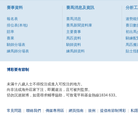
賽事資料
賽馬消息及資訊
分析工
報名表
賽馬消息
速勢能
排位表(本地)
賽馬新聞資料庫
賽日數
賠率
主要賽事
初出馬
賽果
馬匹資料
騎練配
騎師分場表
騎師資料
馬匹搬
練馬師分場表
練馬師資料
貼士指
博彩要有節制
未滿十八歲人士不得投注或進入可投注的地方。
向非法或海外莊家下注，即屬違法，且可被判監禁。
切勿沉迷賭博，如需尋求輔導協助，可致電平和基金熱線1834 633。
常見問題
|
聯絡我們
|
傳媒專用區
|
網頁指南
|
規例
|
提倡有節制博彩
|
私隱