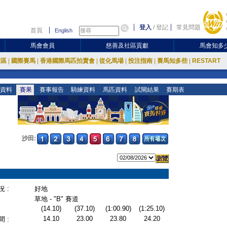
登入
/
登記
常見問題
首頁
English
馬會會員
慈善及社區貢獻
馬會知多
放區
|
國際賽馬
|
香港國際馬匹拍賣會
|
從化馬場
|
投注指南
|
賽馬知多些
|
RESTART
資料
賽果
賽事報告
騎練資料
馬匹資料
試閘結果
賽期表
沙田:
 :
好地
草地 - "B" 賽道
(14.10)
(37.10)
(1:00.90)
(1:25.10)
14.10
23.00
23.80
24.20
 :