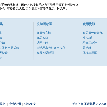
內手機信號頻繁，因此其他接收系統有可能受干擾而令模擬鳥瞰
任。至於賽馬結果, 馬迷應參考實際的賽馬片段為準。
具
視聽播放區
實用資訊
量
賽日收音機
賽馬日一般資訊
據
賽馬節目
檔位統計
介紹
試閘片段
騎師王統計
對及初岀馬成績
自購馬來港前賽事片段
靈活玩
遷紀錄
賽馬娛樂新聞
傳媒專用區
數
條款
|
免責聲明
|
網絡保安
版權所有 不得轉載 © 2000