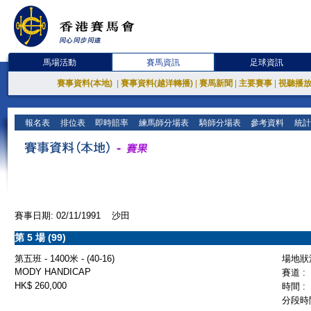
馬場活動
賽馬資訊
足球資訊
賽事資料(本地)
|
賽事資料(越洋轉播)
|
賽馬新聞
|
主要賽事
|
視聽播
報名表
排位表
即時賠率
練馬師分場表
騎師分場表
參考資料
統計
賽事日期: 02/11/1991 沙田
第 5 場 (99)
第五班 - 1400米 - (40-16)
場地狀況
MODY HANDICAP
賽道 :
HK$ 260,000
時間 :
分段時間