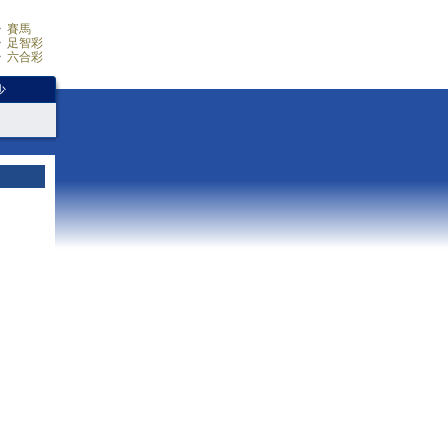
賽馬
足智彩
六合彩
少