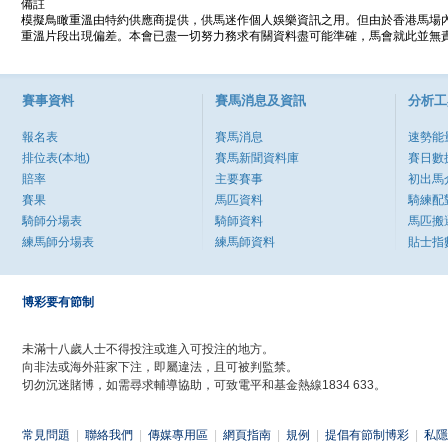
備註
模擬鳥瞰重溫由特約供應商提供，供馬迷作個人娛樂資訊之用。但由於香港馬場
重溫片段出現偏差。本會已盡一切努力務求有關資料盡可能準確，馬會就此並無責
賽事資料
賽馬消息及資訊
分析工
報名表
賽馬消息
速勢能
排位表(本地)
賽馬新聞資料庫
賽日數
賠率
主要賽事
初出馬
賽果
馬匹資料
騎練配
騎師分場表
騎師資料
馬匹搬
練馬師分場表
練馬師資料
貼士指
博彩要有節制
未滿十八歲人士不得投注或進入可投注的地方。
向非法或海外莊家下注，即屬違法，且可被判監禁。
切勿沉迷賭博，如需尋求輔導協助，可致電平和基金熱線1834 633。
常見問題
|
聯絡我們
|
傳媒專用區
|
網頁指南
|
規例
|
提倡有節制博彩
|
私隱