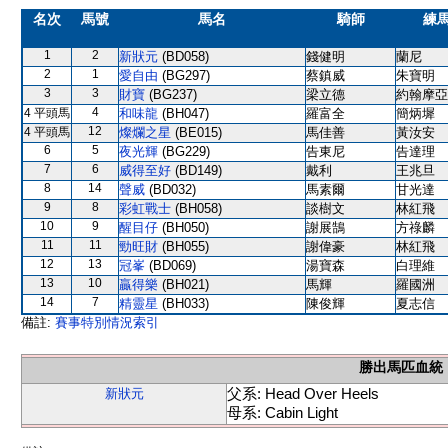
名次
馬號
馬名
騎師
練
1
2
新狀元
(BD058)
錢健明
蘭尼
2
1
愛自由
(BG297)
蔡鎮威
朱寶明
3
3
財寶
(BG237)
梁立德
約翰摩亞
4
4 平頭馬
和味龍
(BH047)
羅富全
簡炳墀
12
4 平頭馬
燦爛之星
(BE015)
馬佳善
黃汝安
6
5
夜光輝
(BG229)
告東尼
告達理
7
6
威得至好
(BD149)
戴利
王兆旦
8
14
聲威
(BD032)
馬素爾
甘光達
9
8
彩虹戰士
(BH058)
談樹文
林紅飛
10
9
醒目仔
(BH050)
謝展鵠
方祿麟
11
11
勁旺財
(BH055)
謝偉豪
林紅飛
12
13
冠峯
(BD069)
湯寶森
白理維
13
10
贏得樂
(BH021)
馬輝
羅國洲
14
7
精靈星
(BH033)
陳俊輝
夏志信
備註:
賽事特別情況索引
勝出馬匹血統
父系: Head Over Heels
新狀元
母系: Cabin Light