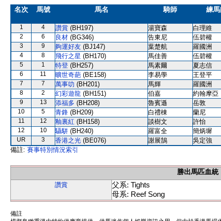
名次
馬號
馬名
騎師
練馬
1
4
讚賞
(BH197)
湯寶森
白理維
2
6
良材
(BG346)
告東尼
伍碧權
3
9
夠運好友
(BJ147)
葉楚航
羅國洲
4
8
飛行之星
(BH170)
馬佳善
伍碧權
5
1
特登
(BH257)
馬素爾
夏志信
6
11
曠世奇葩
(BE158)
李易學
王登平
7
7
萬事叻
(BH201)
馬輝
羅國洲
8
2
幻彩遊龍
(BH151)
伯嘉
約翰摩亞
9
13
添福多
(BH208)
魯賓遜
岳敦
10
5
青鋒
(BH209)
白禮棟
蘭尼
11
12
釉裏紅
(BH158)
談樹文
許怡
12
10
䯀駢
(BH240)
羅富全
簡炳墀
UR
3
香港之光
(BE076)
謝展鵠
吳定強
備註:
賽事特別情況索引
勝出馬匹血統
父系: Tights
讚賞
母系: Reef Song
備註