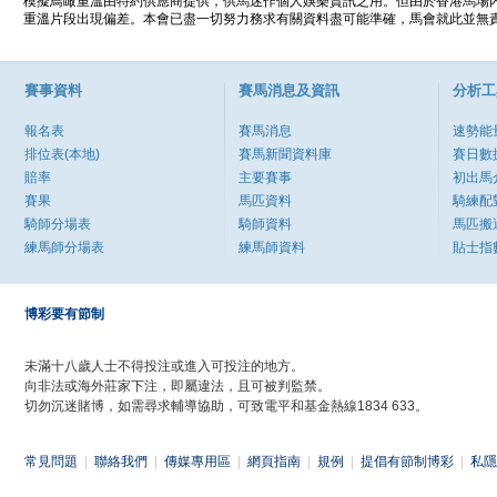
模擬鳥瞰重溫由特約供應商提供，供馬迷作個人娛樂資訊之用。但由於香港馬場
重溫片段出現偏差。本會已盡一切努力務求有關資料盡可能準確，馬會就此並無責
賽事資料
賽馬消息及資訊
分析工
報名表
賽馬消息
速勢能
排位表(本地)
賽馬新聞資料庫
賽日數
賠率
主要賽事
初出馬
賽果
馬匹資料
騎練配
騎師分場表
騎師資料
馬匹搬
練馬師分場表
練馬師資料
貼士指
博彩要有節制
未滿十八歲人士不得投注或進入可投注的地方。
向非法或海外莊家下注，即屬違法，且可被判監禁。
切勿沉迷賭博，如需尋求輔導協助，可致電平和基金熱線1834 633。
常見問題
|
聯絡我們
|
傳媒專用區
|
網頁指南
|
規例
|
提倡有節制博彩
|
私隱