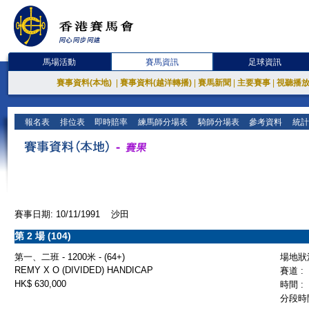
馬場活動
賽馬資訊
足球資訊
賽事資料(本地)
|
賽事資料(越洋轉播)
|
賽馬新聞
|
主要賽事
|
視聽播
報名表
排位表
即時賠率
練馬師分場表
騎師分場表
參考資料
統計
賽事日期: 10/11/1991 沙田
第 2 場 (104)
第一、二班 - 1200米 - (64+)
場地狀況
REMY X O (DIVIDED) HANDICAP
賽道 :
HK$ 630,000
時間 :
分段時間