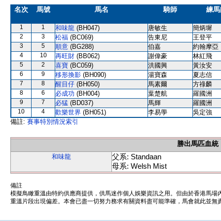
名次
馬號
馬名
騎師
練馬
1
1
和味龍
(BH047)
唐敏生
簡炳墀
2
3
松福
(BC069)
告東尼
王登平
3
5
順意
(BG288)
伯嘉
約翰摩亞
4
10
再旺財
(BB062)
謝偉豪
林紅飛
5
2
喜寶
(BC059)
洪國興
黃汝安
6
9
移形換影
(BH090)
湯寶森
夏志信
7
8
醒目仔
(BH050)
馬素爾
方祿麟
8
6
必成功
(BH004)
葉楚航
羅國洲
9
7
必猛
(BD037)
馬輝
羅國洲
10
4
歡樂世界
(BH051)
李易學
吳定強
備註:
賽事特別情況索引
勝出馬匹血統
父系: Standaan
和味龍
母系: Welsh Mist
備註
模擬鳥瞰重溫由特約供應商提供，供馬迷作個人娛樂資訊之用。但由於香港馬場
重溫片段出現偏差。本會已盡一切努力務求有關資料盡可能準確，馬會就此並無責