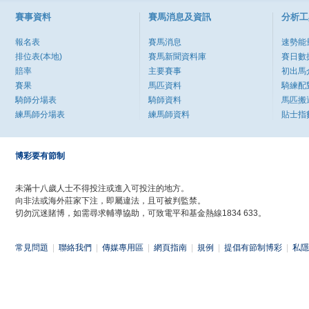
賽事資料
賽馬消息及資訊
分析工
報名表
賽馬消息
速勢能
排位表(本地)
賽馬新聞資料庫
賽日數
賠率
主要賽事
初出馬
賽果
馬匹資料
騎練配
騎師分場表
騎師資料
馬匹搬
練馬師分場表
練馬師資料
貼士指
博彩要有節制
未滿十八歲人士不得投注或進入可投注的地方。
向非法或海外莊家下注，即屬違法，且可被判監禁。
切勿沉迷賭博，如需尋求輔導協助，可致電平和基金熱線1834 633。
常見問題
|
聯絡我們
|
傳媒專用區
|
網頁指南
|
規例
|
提倡有節制博彩
|
私隱