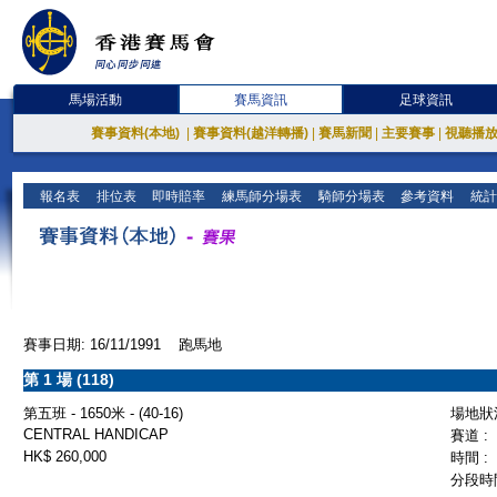
馬場活動
賽馬資訊
足球資訊
賽事資料(本地)
|
賽事資料(越洋轉播)
|
賽馬新聞
|
主要賽事
|
視聽播
報名表
排位表
即時賠率
練馬師分場表
騎師分場表
參考資料
統計
賽事日期: 16/11/1991 跑馬地
第 1 場 (118)
第五班 - 1650米 - (40-16)
場地狀況
CENTRAL HANDICAP
賽道 :
HK$ 260,000
時間 :
分段時間