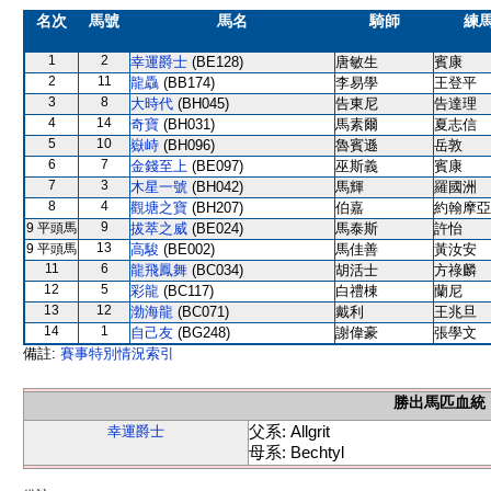
名次
馬號
馬名
騎師
練
1
2
幸運爵士
(BE128)
唐敏生
賓康
2
11
龍驫
(BB174)
李易學
王登平
3
8
大時代
(BH045)
告東尼
告達理
4
14
奇寶
(BH031)
馬素爾
夏志信
5
10
嶽峙
(BH096)
魯賓遜
岳敦
6
7
金錢至上
(BE097)
巫斯義
賓康
7
3
木星一號
(BH042)
馬輝
羅國洲
8
4
觀塘之寶
(BH207)
伯嘉
約翰摩亞
9
9 平頭馬
拔萃之威
(BE024)
馬泰斯
許怡
13
9 平頭馬
高駿
(BE002)
馬佳善
黃汝安
11
6
龍飛鳳舞
(BC034)
胡活士
方祿麟
12
5
彩龍
(BC117)
白禮棟
蘭尼
13
12
渤海龍
(BC071)
戴利
王兆旦
14
1
自己友
(BG248)
謝偉豪
張學文
備註:
賽事特別情況索引
勝出馬匹血統
父系: Allgrit
幸運爵士
母系: Bechtyl