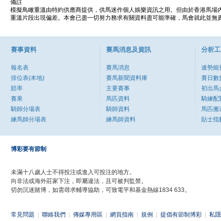
備註
模擬鳥瞰重溫由特約供應商提供，供馬迷作個人娛樂資訊之用。但由於香港馬場
重溫片段出現偏差。本會已盡一切努力務求有關資料盡可能準確，馬會就此並無責
賽事資料
賽馬消息及資訊
分析工
報名表
賽馬消息
速勢能
排位表(本地)
賽馬新聞資料庫
賽日數
賠率
主要賽事
初出馬
賽果
馬匹資料
騎練配
騎師分場表
騎師資料
馬匹搬
練馬師分場表
練馬師資料
貼士指
博彩要有節制
未滿十八歲人士不得投注或進入可投注的地方。
向非法或海外莊家下注，即屬違法，且可被判監禁。
切勿沉迷賭博，如需尋求輔導協助，可致電平和基金熱線1834 633。
常見問題
|
聯絡我們
|
傳媒專用區
|
網頁指南
|
規例
|
提倡有節制博彩
|
私隱