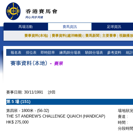
馬場活動
賽馬資訊
足球資訊
賽事資料(本地)
|
賽事資料(越洋轉播)
|
賽馬新聞
|
主要賽事
|
視聽播
報名表
排位表
即時賠率
練馬師分場表
騎師分場表
參考資料
統計
賽事日期: 30/11/1991 沙田
第 5 場 (151)
第四班 - 1800米 - (56-32)
場地狀況 
THE ST ANDREW'S CHALLENGE QUAICH (HANDICAP)
賽道 :
HK$ 275,000
時間 :
分段時間 