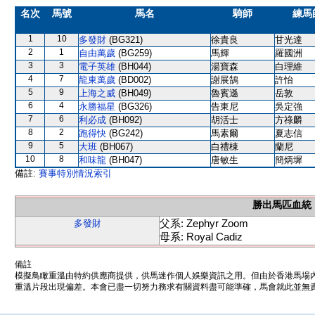
名次
馬號
馬名
騎師
練馬
1
10
多發財
(BG321)
徐貴良
甘光達
2
1
自由萬歲
(BG259)
馬輝
羅國洲
3
3
電子英雄
(BH044)
湯寶森
白理維
4
7
龍東萬歲
(BD002)
謝展鵠
許怡
5
9
上海之威
(BH049)
魯賓遜
岳敦
6
4
永勝福星
(BG326)
告東尼
吳定強
7
6
利必成
(BH092)
胡活士
方祿麟
8
2
跑得快
(BG242)
馬素爾
夏志信
9
5
大班
(BH067)
白禮棟
蘭尼
10
8
和味龍
(BH047)
唐敏生
簡炳墀
備註:
賽事特別情況索引
勝出馬匹血統
父系: Zephyr Zoom
多發財
母系: Royal Cadiz
備註
模擬鳥瞰重溫由特約供應商提供，供馬迷作個人娛樂資訊之用。但由於香港馬場
重溫片段出現偏差。本會已盡一切努力務求有關資料盡可能準確，馬會就此並無責