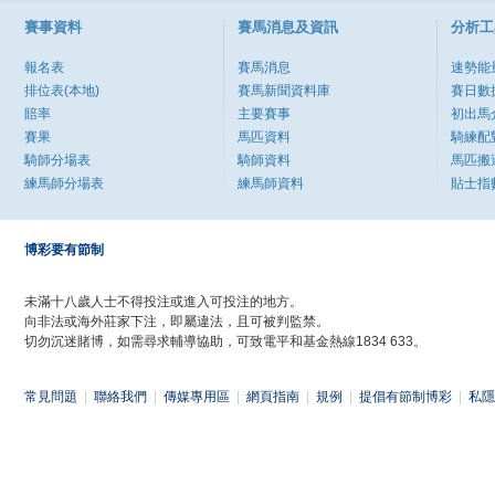
賽事資料
賽馬消息及資訊
分析工
報名表
賽馬消息
速勢能
排位表(本地)
賽馬新聞資料庫
賽日數
賠率
主要賽事
初出馬
賽果
馬匹資料
騎練配
騎師分場表
騎師資料
馬匹搬
練馬師分場表
練馬師資料
貼士指
博彩要有節制
未滿十八歲人士不得投注或進入可投注的地方。
向非法或海外莊家下注，即屬違法，且可被判監禁。
切勿沉迷賭博，如需尋求輔導協助，可致電平和基金熱線1834 633。
常見問題
|
聯絡我們
|
傳媒專用區
|
網頁指南
|
規例
|
提倡有節制博彩
|
私隱