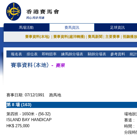
馬場活動
賽馬資訊
足球資訊
賽事資料(本地)
|
賽事資料(越洋轉播)
|
賽馬新聞
|
主要賽事
|
視聽播
報名表
排位表
即時賠率
練馬師分場表
騎師分場表
參考資料
統計
賽事日期: 07/12/1991 跑馬地
第 8 場 (163)
第四班 - 1650米 - (56-32)
場地狀況
ISLAND BAY HANDICAP
賽道 :
HK$ 275,000
時間 :
分段時間