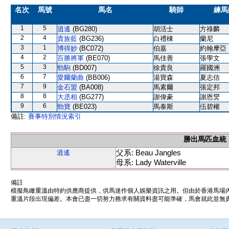
名次
馬號
馬名
騎師
練馬
1
5
逍遙
(BG280)
胡活士
方祿麟
2
4
貴族藍
(BG236)
白禮棟
蘭尼
3
1
博得妙
(BC072)
伯嘉
約翰摩亞
4
2
百勝將軍
(BE070)
馬佳善
張學文
5
3
勁駒
(BD007)
徐貴良
羅國洲
6
7
愛爾蘭曲
(BB006)
湯寶森
夏志信
7
9
金石盟
(BA008)
馬素爾
張定邦
8
8
大丞相
(BG277)
謝偉豪
謝恩爕
9
6
勁寶
(BE023)
馬泰斯
伍碧權
備註:
賽事特別情況索引
勝出馬匹血統
父系: Beau Jangles
逍遙
母系: Lady Waterville
備註
模擬鳥瞰重溫由特約供應商提供，供馬迷作個人娛樂資訊之用。但由於香港馬場
重溫片段出現偏差。本會已盡一切努力務求有關資料盡可能準確，馬會就此並無責