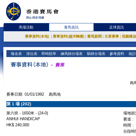
馬場活動
賽馬資訊
足球資訊
賽事資料(本地)
|
賽事資料(越洋轉播)
|
賽馬新聞
|
主要賽事
|
視聽播
報名表
排位表
即時賠率
練馬師分場表
騎師分場表
參考資料
統計
跑馬
賽事日期: 01/01/1992 跑馬地
第 1 場 (202)
第六班 - 1650米 - (24-0)
場地狀況
ANHUI HANDICAP
賽道 :
HK$ 240,000
時間 :
分段時間