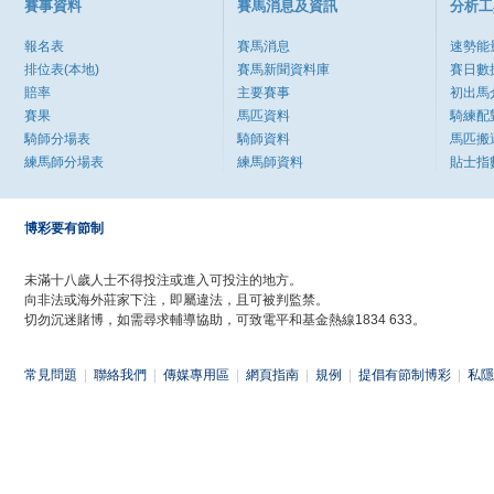
賽事資料
賽馬消息及資訊
分析工
報名表
賽馬消息
速勢能
排位表(本地)
賽馬新聞資料庫
賽日數
賠率
主要賽事
初出馬
賽果
馬匹資料
騎練配
騎師分場表
騎師資料
馬匹搬
練馬師分場表
練馬師資料
貼士指
博彩要有節制
未滿十八歲人士不得投注或進入可投注的地方。
向非法或海外莊家下注，即屬違法，且可被判監禁。
切勿沉迷賭博，如需尋求輔導協助，可致電平和基金熱線1834 633。
常見問題
|
聯絡我們
|
傳媒專用區
|
網頁指南
|
規例
|
提倡有節制博彩
|
私隱