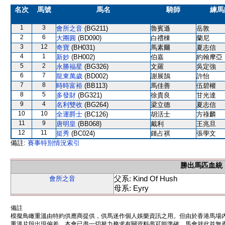
名次
馬號
馬名
騎師
練馬
1
3
會所之音
(BG211)
魯賓遜
岳敦
2
6
大團圓
(BD090)
白禮棟
蘭尼
3
12
奇寶
(BH031)
馬素爾
夏志信
4
1
新妙
(BH002)
伯嘉
約翰摩亞
5
2
永勝福星
(BG326)
文羅
吳定強
6
7
龍東萬歲
(BD002)
謝展鵠
許怡
7
8
時時富裕
(BB113)
馬佳善
伍碧權
8
5
多發財
(BG321)
徐貴良
甘光達
9
4
名利雙收
(BG264)
梁立德
夏志信
10
10
全運爵士
(BC126)
胡活士
方祿麟
11
9
唐明皇
(BB068)
戴利
王兆旦
12
11
挺秀
(BC024)
鍾占祺
張學文
備註:
賽事特別情況索引
勝出馬匹血統
父系: Kind Of Hush
會所之音
母系: Eyry
備註
模擬鳥瞰重溫由特約供應商提供，供馬迷作個人娛樂資訊之用。但由於香港馬場
重溫片段出現偏差。本會已盡一切努力務求有關資料盡可能準確，馬會就此並無責