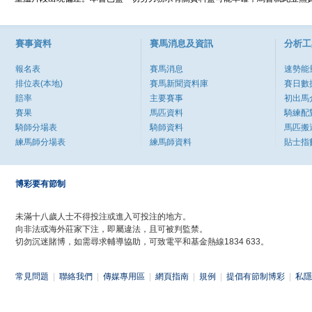
賽事資料
賽馬消息及資訊
分析工
報名表
賽馬消息
速勢能
排位表(本地)
賽馬新聞資料庫
賽日數
賠率
主要賽事
初出馬
賽果
馬匹資料
騎練配
騎師分場表
騎師資料
馬匹搬
練馬師分場表
練馬師資料
貼士指
博彩要有節制
未滿十八歲人士不得投注或進入可投注的地方。
向非法或海外莊家下注，即屬違法，且可被判監禁。
切勿沉迷賭博，如需尋求輔導協助，可致電平和基金熱線1834 633。
常見問題
|
聯絡我們
|
傳媒專用區
|
網頁指南
|
規例
|
提倡有節制博彩
|
私隱