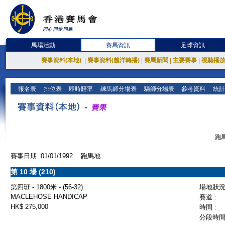
馬場活動
賽馬資訊
足球資訊
賽事資料(本地)
|
賽事資料(越洋轉播)
|
賽馬新聞
|
主要賽事
|
視聽播
報名表
排位表
即時賠率
練馬師分場表
騎師分場表
參考資料
統計
跑馬
賽事日期: 01/01/1992 跑馬地
第 10 場 (210)
第四班 - 1800米 - (56-32)
場地狀況 
MACLEHOSE HANDICAP
賽道 :
HK$ 275,000
時間 :
分段時間 