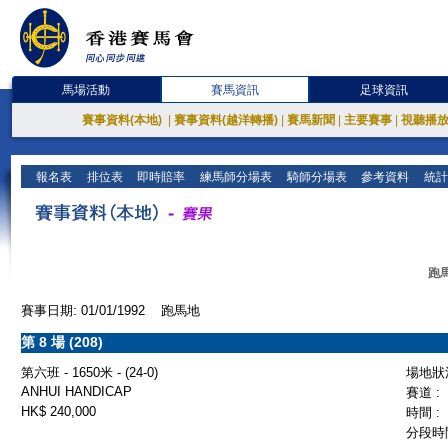
馬場活動
賽馬資訊
足球資訊
賽事資料(本地)
|
賽事資料(越洋轉播)
|
賽馬新聞
|
主要賽事
|
視聽播
報名表
排位表
即時賠率
練馬師分場表
騎師分場表
參考資料
統計
跑馬
賽事日期: 01/01/1992 跑馬地
第 8 場 (208)
第六班 - 1650米 - (24-0)
場地狀況
ANHUI HANDICAP
賽道 :
HK$ 240,000
時間 :
分段時間