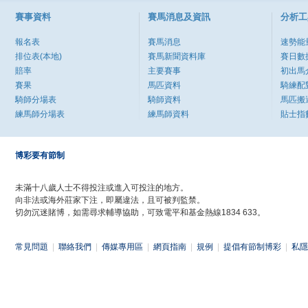
賽事資料
賽馬消息及資訊
分析工
報名表
賽馬消息
速勢能
排位表(本地)
賽馬新聞資料庫
賽日數
賠率
主要賽事
初出馬
賽果
馬匹資料
騎練配
騎師分場表
騎師資料
馬匹搬
練馬師分場表
練馬師資料
貼士指
博彩要有節制
未滿十八歲人士不得投注或進入可投注的地方。
向非法或海外莊家下注，即屬違法，且可被判監禁。
切勿沉迷賭博，如需尋求輔導協助，可致電平和基金熱線1834 633。
常見問題
|
聯絡我們
|
傳媒專用區
|
網頁指南
|
規例
|
提倡有節制博彩
|
私隱