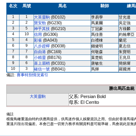
名次
馬號
馬名
騎師
練馬
1
1
大英靈駒
(BD102)
李易學
甘光達
2
2
寶安勁
(BG230)
馬素爾
吳定強
3
5
神乎其技
(BG210)
丁冠豪
方祿麟
4
10
信用
(BG306)
馬佳善
約翰摩亞
5
4
彩雀
(BA043)
白禮棟
蘭尼
6
9
八步趕蟬
(BD038)
錢健明
夏志信
7
7
自由港
(BC169)
何敬森
朱寶明
8
8
小精靈
(BB176)
葉楚航
王兆旦
9
6
喜上眉梢
(BC031)
唐敏生
簡炳墀
10
3
確信一號
(BB041)
馬輝
羅國洲
備註:
賽事特別情況索引
勝出馬匹血統
父系: Persian Bold
大英靈駒
母系: El Cerrito
備註
模擬鳥瞰重溫由特約供應商提供，供馬迷作個人娛樂資訊之用。但由於香港馬場
重溫片段出現偏差。本會已盡一切努力務求有關資料盡可能準確，馬會就此並無責