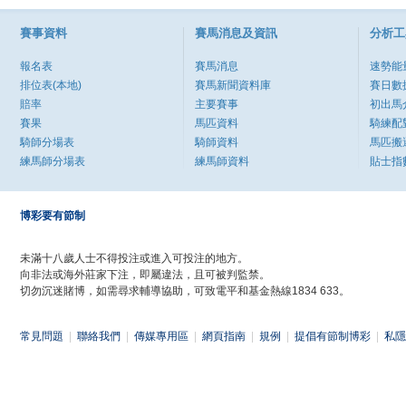
賽事資料
賽馬消息及資訊
分析工
報名表
賽馬消息
速勢能
排位表(本地)
賽馬新聞資料庫
賽日數
賠率
主要賽事
初出馬
賽果
馬匹資料
騎練配
騎師分場表
騎師資料
馬匹搬
練馬師分場表
練馬師資料
貼士指
博彩要有節制
未滿十八歲人士不得投注或進入可投注的地方。
向非法或海外莊家下注，即屬違法，且可被判監禁。
切勿沉迷賭博，如需尋求輔導協助，可致電平和基金熱線1834 633。
常見問題
|
聯絡我們
|
傳媒專用區
|
網頁指南
|
規例
|
提倡有節制博彩
|
私隱