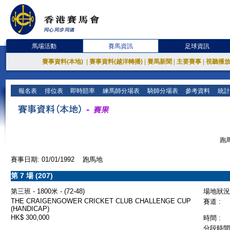
馬場活動
賽馬資訊
足球資訊
賽事資料(本地)
|
賽事資料(越洋轉播)
|
賽馬新聞
|
主要賽事
|
視聽播
報名表
排位表
即時賠率
練馬師分場表
騎師分場表
參考資料
統計
跑馬
賽事日期: 01/01/1992 跑馬地
第 7 場 (207)
第三班 - 1800米 - (72-48)
場地狀況 
THE CRAIGENGOWER CRICKET CLUB CHALLENGE CUP
賽道 :
(HANDICAP)
HK$ 300,000
時間 :
分段時間 