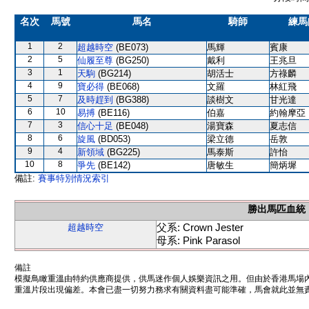
名次
馬號
馬名
騎師
練馬
1
2
超越時空
(BE073)
馬輝
賓康
2
5
仙履至尊
(BG250)
戴利
王兆旦
3
1
天駒
(BG214)
胡活士
方祿麟
4
9
寶必得
(BE068)
文羅
林紅飛
5
7
及時趕到
(BG388)
談樹文
甘光達
6
10
易搏
(BE116)
伯嘉
約翰摩亞
7
3
信心十足
(BE048)
湯寶森
夏志信
8
6
旋風
(BD053)
梁立德
岳敦
9
4
新領域
(BG225)
馬泰斯
許怡
10
8
爭先
(BE142)
唐敏生
簡炳墀
備註:
賽事特別情況索引
勝出馬匹血統
父系: Crown Jester
超越時空
母系: Pink Parasol
備註
模擬鳥瞰重溫由特約供應商提供，供馬迷作個人娛樂資訊之用。但由於香港馬場
重溫片段出現偏差。本會已盡一切努力務求有關資料盡可能準確，馬會就此並無責