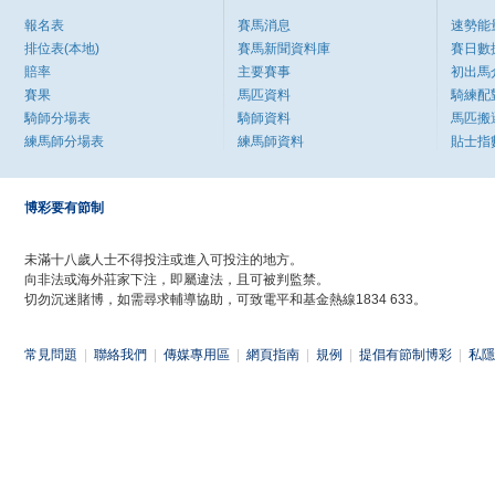
報名表
賽馬消息
速勢能
排位表(本地)
賽馬新聞資料庫
賽日數
賠率
主要賽事
初出馬
賽果
馬匹資料
騎練配
騎師分場表
騎師資料
馬匹搬
練馬師分場表
練馬師資料
貼士指
博彩要有節制
未滿十八歲人士不得投注或進入可投注的地方。
向非法或海外莊家下注，即屬違法，且可被判監禁。
切勿沉迷賭博，如需尋求輔導協助，可致電平和基金熱線1834 633。
常見問題
|
聯絡我們
|
傳媒專用區
|
網頁指南
|
規例
|
提倡有節制博彩
|
私隱