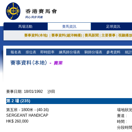
馬場活動
賽馬資訊
足球資訊
賽事資料(本地)
|
賽事資料(越洋轉播)
|
賽馬新聞
|
主要賽事
|
視聽播
報名表
排位表
即時賠率
練馬師分場表
騎師分場表
參考資料
統計
賽事日期: 18/01/1992 沙田
第 2 場 (235)
第五班 - 1800米 - (40-16)
場地狀況 
SERGEANT HANDICAP
賽道 :
HK$ 260,000
時間 :
分段時間 