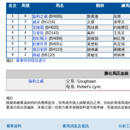
名次
馬號
馬名
騎師
練馬
1
6
協和之威
(BH005)
魯賓遜
岳敦
2
3
威采
(BG216)
文羅
張學文
3
1
五陵霸
(BH020)
馬佳善
約翰摩亞
4
4
百發龍
(BD143)
戴利
王兆旦
5
7
彩虹戰士
(BH058)
謝展鵠
林紅飛
6
5
歡樂世界
(BH051)
葉楚航
吳定強
7
8
旭日初昇
(BH123)
謝偉豪
羅國洲
8
2
獅威
(BB120)
唐敏生
簡炳墀
備註:
賽事特別情況索引
勝出馬匹血統
父系: Soughaan
協和之威
母系: Rebel's Lyric
備註
模擬鳥瞰重溫由特約供應商提供，供馬迷作個人娛樂資訊之用。但由於香港馬場
重溫片段出現偏差。本會已盡一切努力務求有關資料盡可能準確，馬會就此並無責
賽事資料
賽馬消息及資訊
分析工