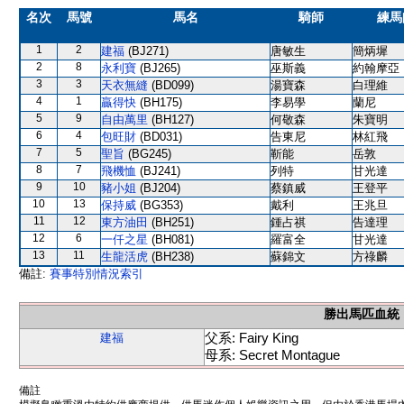
名次
馬號
馬名
騎師
練馬
1
2
建福
(BJ271)
唐敏生
簡炳墀
2
8
永利寶
(BJ265)
巫斯義
約翰摩亞
3
3
天衣無縫
(BD099)
湯寶森
白理維
4
1
贏得快
(BH175)
李易學
蘭尼
5
9
自由萬里
(BH127)
何敬森
朱寶明
6
4
包旺財
(BD031)
告東尼
林紅飛
7
5
聖旨
(BG245)
靳能
岳敦
8
7
飛機恤
(BJ241)
列特
甘光達
9
10
豬小姐
(BJ204)
蔡鎮威
王登平
10
13
保持威
(BG353)
戴利
王兆旦
11
12
東方油田
(BH251)
鍾占祺
告達理
12
6
一仟之星
(BH081)
羅富全
甘光達
13
11
生龍活虎
(BH238)
蘇錦文
方祿麟
備註:
賽事特別情況索引
勝出馬匹血統
父系: Fairy King
建福
母系: Secret Montague
備註