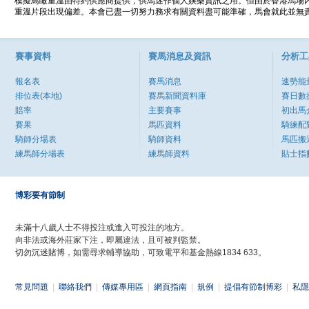
模擬鳥瞰重溫由特約供應商提供，供馬迷作個人娛樂資訊之用。但由於香港馬場
重溫片段出現偏差。本會已盡一切努力務求有關資料盡可能準確，馬會就此並無責
賽事資料
賽馬消息及資訊
分析工
報名表
賽馬消息
速勢能
排位表(本地)
賽馬新聞資料庫
賽日數
賠率
主要賽事
初出馬
賽果
馬匹資料
騎練配
騎師分場表
騎師資料
馬匹搬
練馬師分場表
練馬師資料
貼士指
博彩要有節制
未滿十八歲人士不得投注或進入可投注的地方。
向非法或海外莊家下注，即屬違法，且可被判監禁。
切勿沉迷賭博，如需尋求輔導協助，可致電平和基金熱線1834 633。
常見問題
|
聯絡我們
|
傳媒專用區
|
網頁指南
|
規例
|
提倡有節制博彩
|
私隱