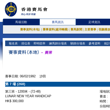
馬場活動
賽馬資訊
足球資訊
賽事資料(本地)
|
賽事資料(越洋轉播)
|
賽馬新聞
|
主要賽事
|
視聽播
報名表
排位表
即時賠率
練馬師分場表
騎師分場表
參考資料
統計
賽事日期: 06/02/1992 沙田
第 7 場 (268)
第三班 - 1200米 - (72-48)
場地狀況
LUNAR NEW YEAR HANDICAP
賽道 :
HK$ 300,000
時間 :
分段時間