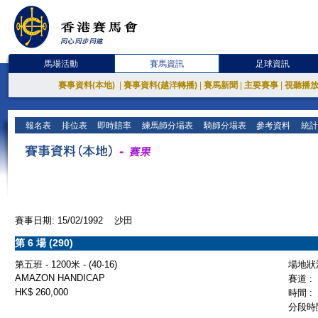
馬場活動
賽馬資訊
足球資訊
賽事資料(本地)
|
賽事資料(越洋轉播)
|
賽馬新聞
|
主要賽事
|
視聽播
報名表
排位表
即時賠率
練馬師分場表
騎師分場表
參考資料
統計
賽事日期: 15/02/1992 沙田
第 6 場 (290)
第五班 - 1200米 - (40-16)
場地狀況
AMAZON HANDICAP
賽道 :
HK$ 260,000
時間 :
分段時間