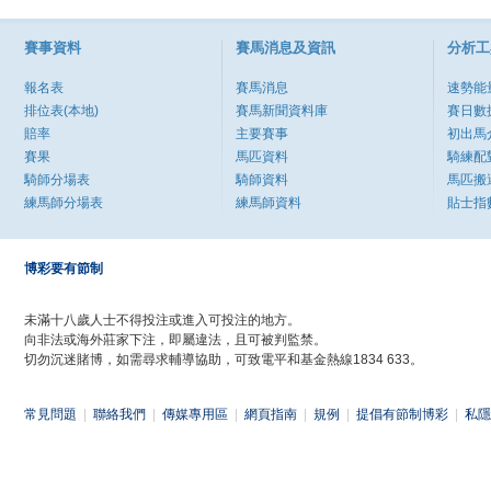
賽事資料
賽馬消息及資訊
分析工
報名表
賽馬消息
速勢能
排位表(本地)
賽馬新聞資料庫
賽日數
賠率
主要賽事
初出馬
賽果
馬匹資料
騎練配
騎師分場表
騎師資料
馬匹搬
練馬師分場表
練馬師資料
貼士指
博彩要有節制
未滿十八歲人士不得投注或進入可投注的地方。
向非法或海外莊家下注，即屬違法，且可被判監禁。
切勿沉迷賭博，如需尋求輔導協助，可致電平和基金熱線1834 633。
常見問題
|
聯絡我們
|
傳媒專用區
|
網頁指南
|
規例
|
提倡有節制博彩
|
私隱