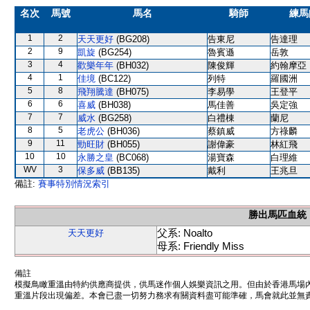
名次
馬號
馬名
騎師
練馬
1
2
天天更好
(BG208)
告東尼
告達理
2
9
凱旋
(BG254)
魯賓遜
岳敦
3
4
歡樂年年
(BH032)
陳俊輝
約翰摩亞
4
1
佳境
(BC122)
列特
羅國洲
5
8
飛翔騰達
(BH075)
李易學
王登平
6
6
喜威
(BH038)
馬佳善
吳定強
7
7
威水
(BG258)
白禮棟
蘭尼
8
5
老虎公
(BH036)
蔡鎮威
方祿麟
9
11
勁旺財
(BH055)
謝偉豪
林紅飛
10
10
永勝之皇
(BC068)
湯寶森
白理維
WV
3
保多威
(BB135)
戴利
王兆旦
備註:
賽事特別情況索引
勝出馬匹血統
父系: Noalto
天天更好
母系: Friendly Miss
備註
模擬鳥瞰重溫由特約供應商提供，供馬迷作個人娛樂資訊之用。但由於香港馬場
重溫片段出現偏差。本會已盡一切努力務求有關資料盡可能準確，馬會就此並無責