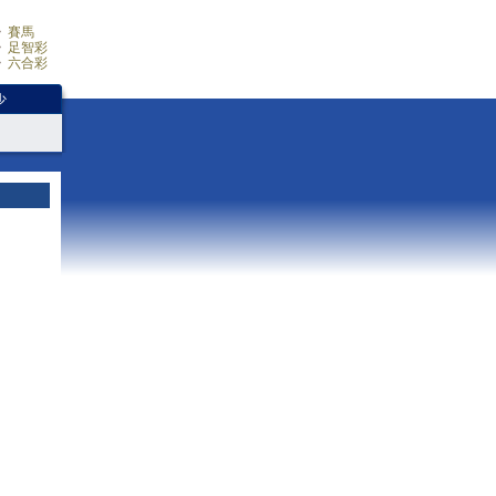
賽馬
足智彩
六合彩
少