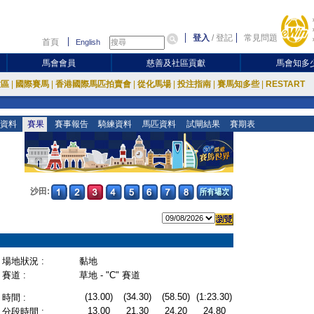
登入
/
登記
常見問題
首頁
English
馬會會員
慈善及社區貢獻
馬會知多
放區
|
國際賽馬
|
香港國際馬匹拍賣會
|
從化馬場
|
投注指南
|
賽馬知多些
|
RESTART
資料
賽果
賽事報告
騎練資料
馬匹資料
試閘結果
賽期表
沙田:
場地狀況 :
黏地
賽道 :
草地 - "C" 賽道
(13.00)
(34.30)
(58.50)
(1:23.30)
時間 :
13.00
21.30
24.20
24.80
分段時間 :