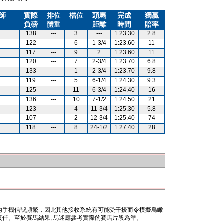
師
實際
排位
檔位
頭馬
完成
獨贏
負磅
體重
距離
時間
賠率
138
---
3
---
1:23.30
2.8
122
---
6
1-3/4
1:23.60
11
117
---
9
2
1:23.60
11
120
---
7
2-3/4
1:23.70
6.8
133
---
1
2-3/4
1:23.70
9.8
119
---
5
6-1/4
1:24.30
9.3
125
---
11
6-3/4
1:24.40
16
136
---
10
7-1/2
1:24.50
21
123
---
4
11-3/4
1:25.30
5.8
107
---
2
12-3/4
1:25.40
74
118
---
8
24-1/2
1:27.40
28
內手機信號頻繁，因此其他接收系統有可能受干擾而令模擬鳥瞰
任。至於賽馬結果, 馬迷應參考實際的賽馬片段為準。