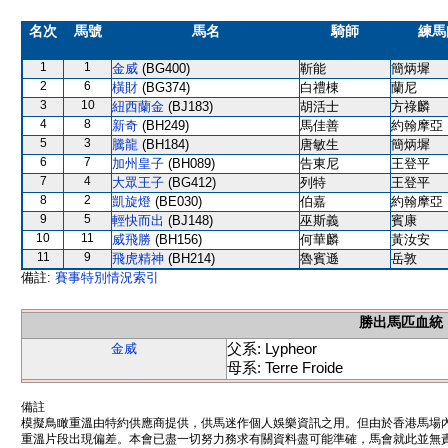
名次
馬號
馬名
騎師
練馬
1
1
金威
(BG400)
靳能
簡炳墀
2
6
橫財
(BG374)
白禮棟
蘭尼
3
10
紐西蘭金
(BJ183)
胡活士
方祿麟
4
8
新奇
(BH249)
馬佳善
約翰摩亞
5
3
騰龍
(BH184)
唐敏生
簡炳墀
6
7
加州皇子
(BH089)
告東尼
王登平
7
4
大眾王子
(BG412)
列特
王登平
8
2
凱旋燈
(BE030)
伯嘉
約翰摩亞
9
5
輕快而出
(BJ148)
巫斯義
賓康
10
11
威飛勝
(BH156)
何華麟
黃汝安
11
9
飛虎精神
(BH214)
魯賓遜
岳敦
備註:
賽事特別情況索引
勝出馬匹血統
父系: Lypheor
金威
母系: Terre Froide
備註
模擬鳥瞰重溫由特約供應商提供，供馬迷作個人娛樂資訊之用。但由於香港馬場
重溫片段出現偏差。本會已盡一切努力務求有關資料盡可能準確，馬會就此並無責