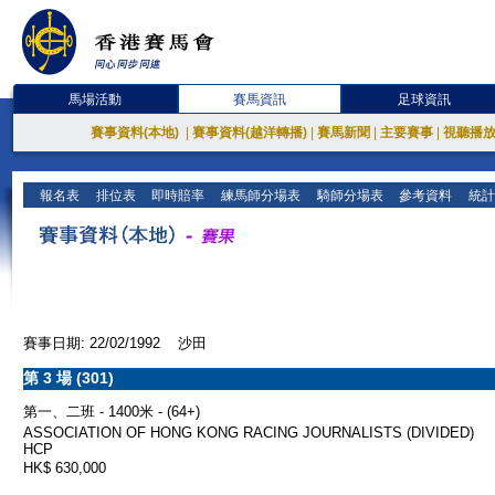
馬場活動
賽馬資訊
足球資訊
賽事資料(本地)
|
賽事資料(越洋轉播)
|
賽馬新聞
|
主要賽事
|
視聽播
報名表
排位表
即時賠率
練馬師分場表
騎師分場表
參考資料
統計
賽事日期: 22/02/1992 沙田
第 3 場 (301)
第一、二班 - 1400米 - (64+)
ASSOCIATION OF HONG KONG RACING JOURNALISTS (DIVIDED)
HCP
HK$ 630,000