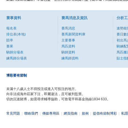
賽事資料
賽馬消息及資訊
分析工
報名表
賽馬消息
速勢能
排位表(本地)
賽馬新聞資料庫
賽日數
賠率
主要賽事
初出馬
賽果
馬匹資料
騎練配
騎師分場表
騎師資料
馬匹搬
練馬師分場表
練馬師資料
貼士指
博彩要有節制
未滿十八歲人士不得投注或進入可投注的地方。
向非法或海外莊家下注，即屬違法，且可被判監禁。
切勿沉迷賭博，如需尋求輔導協助，可致電平和基金熱線1834 633。
常見問題
|
聯絡我們
|
傳媒專用區
|
網頁指南
|
規例
|
提倡有節制博彩
|
私隱