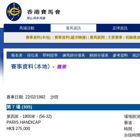
馬場活動
賽馬資訊
足球資訊
賽事資料(本地)
|
賽事資料(越洋轉播)
|
賽馬新聞
|
主要賽事
|
視聽播
報名表
排位表
即時賠率
練馬師分場表
騎師分場表
參考資料
統計
賽事日期: 22/02/1992 沙田
第 7 場 (305)
第四班 - 1800米 - (56-32)
場地狀況 
PARIS HANDICAP
賽道 :
HK$ 275,000
時間 :
分段時間 