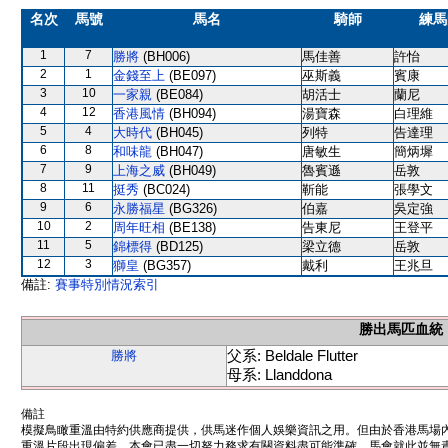
名次
馬號
馬名
騎師
練馬
1
7
勝將
(BH006)
馬佳善
許怡
2
1
金錢至上
(BE097)
巫斯義
賓康
3
10
一家親
(BE084)
胡活士
蘭尼
4
12
香港風情
(BH094)
湯寶森
白理維
5
4
大時代
(BH045)
列特
告達理
6
8
和味龍
(BH047)
唐敏生
簡炳墀
7
9
上海之威
(BH049)
魯賓遜
岳敦
8
11
挺秀
(BC024)
靳能
張學文
9
6
永勝福星
(BG326)
伯嘉
吳定強
10
2
周年旺相
(BE138)
告東尼
王登平
11
5
錦標得
(BD125)
梁立德
岳敦
12
3
獅皇
(BG357)
戴利
王兆旦
備註:
賽事特別情況索引
勝出馬匹血統
父系: Beldale Flutter
勝將
母系: Llanddona
備註
模擬鳥瞰重溫由特約供應商提供，供馬迷作個人娛樂資訊之用。但由於香港馬場
重溫片段出現偏差。本會已盡一切努力務求有關資料盡可能準確，馬會就此並無責