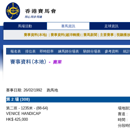
馬場活動
賽馬資訊
足球資訊
賽事資料(本地)
|
賽事資料(越洋轉播)
|
賽馬新聞
|
主要賽事
|
視聽播
報名表
排位表
即時賠率
練馬師分場表
騎師分場表
參考資料
統計
賽事日期: 26/02/1992 跑馬地
第 2 場 (308)
第二班 - 1235米 - (88-64)
場地狀況
VENICE HANDICAP
賽道 :
HK$ 425,000
時間 :
分段時間