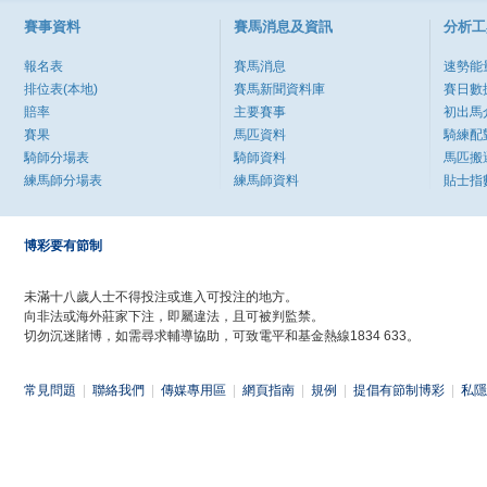
賽事資料
賽馬消息及資訊
分析工
報名表
賽馬消息
速勢能
排位表(本地)
賽馬新聞資料庫
賽日數
賠率
主要賽事
初出馬
賽果
馬匹資料
騎練配
騎師分場表
騎師資料
馬匹搬
練馬師分場表
練馬師資料
貼士指
博彩要有節制
未滿十八歲人士不得投注或進入可投注的地方。
向非法或海外莊家下注，即屬違法，且可被判監禁。
切勿沉迷賭博，如需尋求輔導協助，可致電平和基金熱線1834 633。
常見問題
|
聯絡我們
|
傳媒專用區
|
網頁指南
|
規例
|
提倡有節制博彩
|
私隱