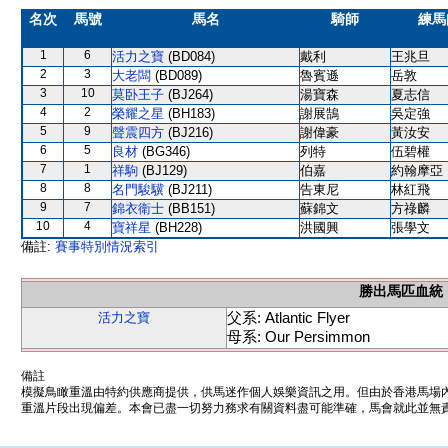
名次
馬號
馬名
騎師
練馬
1
6
活力之寶
(BD084)
戴利
王兆旦
2
3
大老闆
(BD089)
魯賓遜
岳敦
3
10
莫卧王子
(BJ264)
湯寶森
夏志信
4
2
榮耀之星
(BH183)
謝展鵠
吳定強
5
9
聲震四方
(BJ216)
謝偉豪
黃汝安
6
5
良材
(BG346)
列特
伍碧權
7
1
祥駒
(BJ129)
伯嘉
約翰摩亞
8
8
名門駿驥
(BJ211)
告東尼
林紅飛
9
7
錦衣衛士
(BB151)
蘇錦文
方祿麟
10
4
寶祥星
(BH228)
洪國興
張學文
備註:
賽事特別情況索引
勝出馬匹血統
父系: Atlantic Flyer
活力之寶
母系: Our Persimmon
備註
模擬鳥瞰重溫由特約供應商提供，供馬迷作個人娛樂資訊之用。但由於香港馬場
重溫片段出現偏差。本會已盡一切努力務求有關資料盡可能準確，馬會就此並無責