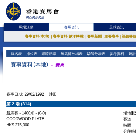
馬場活動
賽馬資訊
足球資訊
賽事資料(本地)
|
賽事資料(越洋轉播)
|
賽馬新聞
|
主要賽事
|
視聽播
報名表
排位表
即時賠率
練馬師分場表
騎師分場表
參考資料
統計
賽事日期: 29/02/1992 沙田
第 2 場 (314)
新馬賽 - 1400米 - (0-0)
場地狀況
GOODWOOD PLATE
賽道 :
HK$ 275,000
時間 :
分段時間