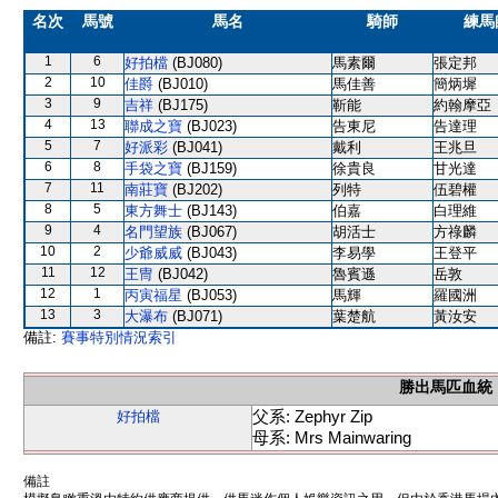
名次
馬號
馬名
騎師
練馬
1
6
好拍檔
(BJ080)
馬素爾
張定邦
2
10
佳爵
(BJ010)
馬佳善
簡炳墀
3
9
吉祥
(BJ175)
靳能
約翰摩亞
4
13
聯成之寶
(BJ023)
告東尼
告達理
5
7
好派彩
(BJ041)
戴利
王兆旦
6
8
手袋之寶
(BJ159)
徐貴良
甘光達
7
11
南莊寶
(BJ202)
列特
伍碧權
8
5
東方舞士
(BJ143)
伯嘉
白理維
9
4
名門望族
(BJ067)
胡活士
方祿麟
10
2
少爺威威
(BJ043)
李易學
王登平
11
12
王冑
(BJ042)
魯賓遜
岳敦
12
1
丙寅福星
(BJ053)
馬輝
羅國洲
13
3
大瀑布
(BJ071)
葉楚航
黃汝安
備註:
賽事特別情況索引
勝出馬匹血統
父系: Zephyr Zip
好拍檔
母系: Mrs Mainwaring
備註