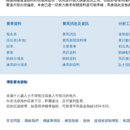
模擬鳥瞰重溫由特約供應商提供，供馬迷作個人娛樂資訊之用。但由於香港馬場
重溫片段出現偏差。本會已盡一切努力務求有關資料盡可能準確，馬會就此並無責
賽事資料
賽馬消息及資訊
分析工
報名表
賽馬消息
速勢能
排位表(本地)
賽馬新聞資料庫
賽日數
賠率
主要賽事
初出馬
賽果
馬匹資料
騎練配
騎師分場表
騎師資料
馬匹搬
練馬師分場表
練馬師資料
貼士指
博彩要有節制
未滿十八歲人士不得投注或進入可投注的地方。
向非法或海外莊家下注，即屬違法，且可被判監禁。
切勿沉迷賭博，如需尋求輔導協助，可致電平和基金熱線1834 633。
常見問題
|
聯絡我們
|
傳媒專用區
|
網頁指南
|
規例
|
提倡有節制博彩
|
私隱