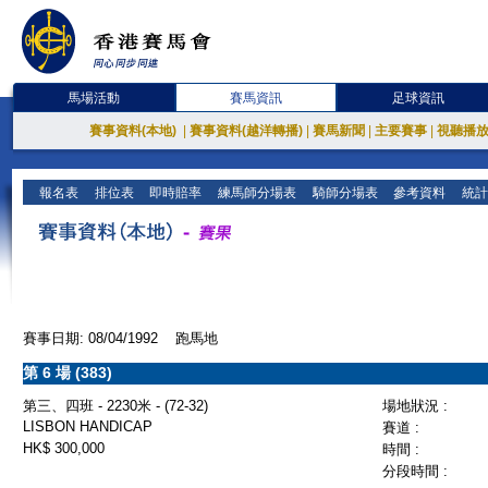
馬場活動
賽馬資訊
足球資訊
賽事資料(本地)
|
賽事資料(越洋轉播)
|
賽馬新聞
|
主要賽事
|
視聽播
報名表
排位表
即時賠率
練馬師分場表
騎師分場表
參考資料
統計
賽事日期: 08/04/1992 跑馬地
第 6 場 (383)
第三、四班 - 2230米 - (72-32)
場地狀況 :
LISBON HANDICAP
賽道 :
HK$ 300,000
時間 :
分段時間 :