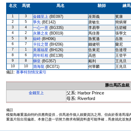
名次
馬號
馬名
騎師
練馬
1
3
金錢至上
(BE097)
巫斯義
賓康
2
5
爭先
(BE142)
唐敏生
簡炳墀
3
4
一心一意
(BG335)
李易學
伍碧權
4
2
永勝之友
(BD019)
馬佳善
張學文
5
9
嶽峙
(BH096)
魯賓遜
岳敦
6
7
卡拉之聲
(BH206)
錢健明
蘭尼
7
1
美麗福星
(BH126)
告東尼
告達理
8
6
周年旺相
(BE138)
高慈
王登平
9
8
獅皇
(BG357)
戴利
王兆旦
10
10
渤海龍
(BC071)
何華麟
王兆旦
備註:
賽事特別情況索引
勝出馬匹血統
父系: Harbor Prince
金錢至上
母系: Riverford
備註
模擬鳥瞰重溫由特約供應商提供，供馬迷作個人娛樂資訊之用。但由於香港馬場
重溫片段出現偏差。本會已盡一切努力務求有關資料盡可能準確，馬會就此並無責