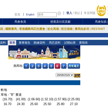
登入
/
登記
常見問題
首頁
English
馬會會員
慈善及社區貢獻
馬會知多
放區
|
國際賽馬
|
香港國際馬匹拍賣會
|
從化馬場
|
投注指南
|
賽馬知多些
|
RESTART
資料
賽果
賽事報告
騎練資料
馬匹資料
試閘結果
賽期表
跑馬地:
軟地
草地 - "B" 賽道
(16.70)
(41.00)
(1:06.60)
(1:32.10)
(1:57.90)
(2:25.00)
16.70
24.30
25.60
25.50
25.80
27.10