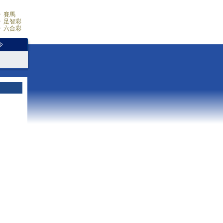
賽馬
足智彩
六合彩
少