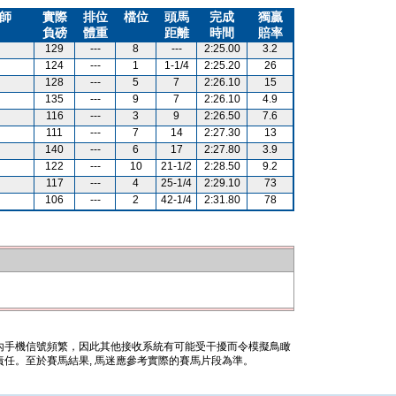
師
實際
排位
檔位
頭馬
完成
獨贏
負磅
體重
距離
時間
賠率
129
---
8
---
2:25.00
3.2
124
---
1
1-1/4
2:25.20
26
128
---
5
7
2:26.10
15
135
---
9
7
2:26.10
4.9
116
---
3
9
2:26.50
7.6
111
---
7
14
2:27.30
13
140
---
6
17
2:27.80
3.9
122
---
10
21-1/2
2:28.50
9.2
117
---
4
25-1/4
2:29.10
73
106
---
2
42-1/4
2:31.80
78
內手機信號頻繁，因此其他接收系統有可能受干擾而令模擬鳥瞰
任。至於賽馬結果, 馬迷應參考實際的賽馬片段為準。