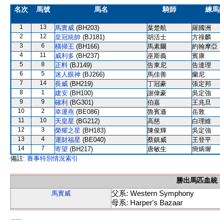
名次
馬號
馬名
騎師
練馬
1
13
馬實威
(BH203)
葉楚航
羅國洲
2
12
皇冠統帥
(BJ181)
胡活士
方祿麟
3
6
橫掃王
(BH166)
馬素爾
約翰摩亞
4
11
威利多
(BH237)
巫斯義
賓康
5
8
正料
(BJ149)
告東尼
告達理
6
5
迷人眼神
(BJ266)
馬佳善
蘭尼
7
14
長威
(BH219)
丁冠豪
張定邦
8
1
建安
(BH100)
謝偉豪
吳定強
9
9
確利
(BG301)
伯嘉
王兆旦
10
2
幸運燕
(BE086)
魯賓遜
岳敦
11
10
天皇星
(BG212)
高慈
白理維
12
3
榮耀之星
(BH183)
陳俊輝
吳定強
13
4
運財福星
(BE040)
蔡鎮威
王登平
14
7
寄望
(BH217)
唐敏生
簡炳墀
備註:
賽事特別情況索引
勝出馬匹血統
父系: Western Symphony
馬實威
母系: Harper's Bazaar