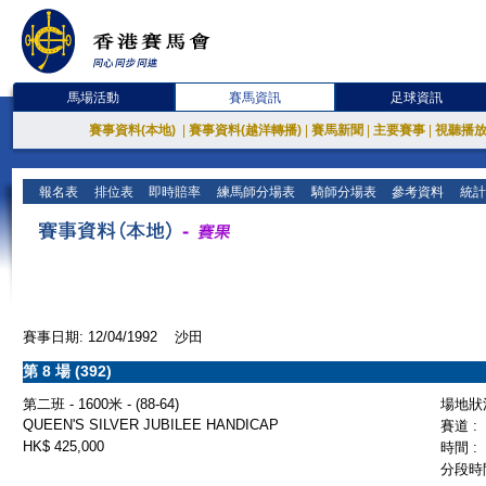
馬場活動
賽馬資訊
足球資訊
賽事資料(本地)
|
賽事資料(越洋轉播)
|
賽馬新聞
|
主要賽事
|
視聽播
報名表
排位表
即時賠率
練馬師分場表
騎師分場表
參考資料
統計
賽事日期: 12/04/1992 沙田
第 8 場 (392)
第二班 - 1600米 - (88-64)
場地狀況
QUEEN'S SILVER JUBILEE HANDICAP
賽道 :
HK$ 425,000
時間 :
分段時間