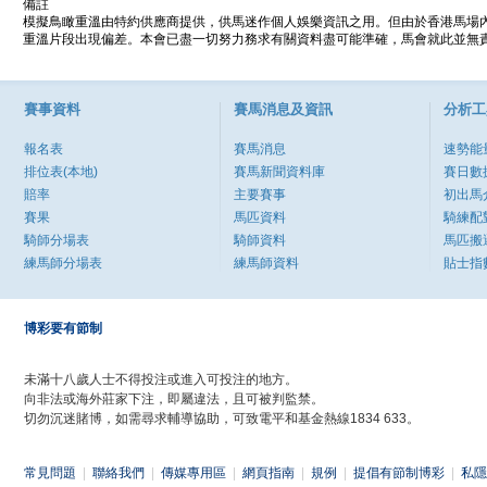
備註
模擬鳥瞰重溫由特約供應商提供，供馬迷作個人娛樂資訊之用。但由於香港馬場
重溫片段出現偏差。本會已盡一切努力務求有關資料盡可能準確，馬會就此並無責
賽事資料
賽馬消息及資訊
分析工
報名表
賽馬消息
速勢能
排位表(本地)
賽馬新聞資料庫
賽日數
賠率
主要賽事
初出馬
賽果
馬匹資料
騎練配
騎師分場表
騎師資料
馬匹搬
練馬師分場表
練馬師資料
貼士指
博彩要有節制
未滿十八歲人士不得投注或進入可投注的地方。
向非法或海外莊家下注，即屬違法，且可被判監禁。
切勿沉迷賭博，如需尋求輔導協助，可致電平和基金熱線1834 633。
常見問題
|
聯絡我們
|
傳媒專用區
|
網頁指南
|
規例
|
提倡有節制博彩
|
私隱