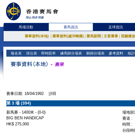
馬場活動
賽馬資訊
足球資訊
賽事資料(本地)
|
賽事資料(越洋轉播)
|
賽馬新聞
|
主要賽事
|
視聽播
報名表
排位表
即時賠率
練馬師分場表
騎師分場表
參考資料
統計
賽事日期: 18/04/1992 沙田
第 3 場 (394)
新馬賽 - 1400米 - (0-0)
場地狀況
BIG BEN HANDICAP
賽道 :
HK$ 275,000
時間 :
分段時間