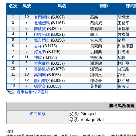
名次
馬號
馬名
騎師
練馬
1
10
名門望族
(BJ067)
高慈
簡炳墀
2
7
北地烈馬
(BJ161)
蔡鎮威
王登平
3
9
南莊寶
(BJ202)
李易學
伍碧權
4
1
印度光輝
(BJ021)
胡活士
方祿麟
5
3
城市鬥士
(BJ158)
告東尼
蘭尼
6
2
吉祥
(BJ175)
馬素爾
約翰摩亞
7
5
好兄弟
(BJ115)
洪國興
甘光達
8
11
神駿
(BJ123)
魯賓遜
岳敦
9
6
大家健康
(BJ137)
謝展鵠
林紅飛
10
8
香港氣功
(BJ079)
湯寶森
白理維
11
13
高利霸
(BJ065)
談樹文
許怡
12
12
龍山聖驥
(BJ057)
謝偉豪
林紅飛
13
4
德雲寶
(BJ058)
葉楚航
黃汝安
備註:
賽事特別情況索引
勝出馬匹血統
父系: Gielgud
名門望族
母系: Vintage Gal
備註