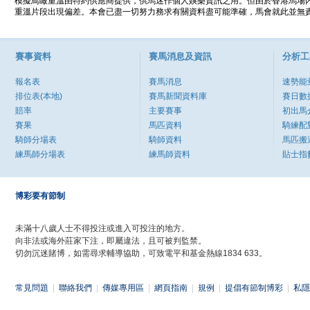
模擬鳥瞰重溫由特約供應商提供，供馬迷作個人娛樂資訊之用。但由於香港馬場
重溫片段出現偏差。本會已盡一切努力務求有關資料盡可能準確，馬會就此並無責
賽事資料
賽馬消息及資訊
分析工
報名表
賽馬消息
速勢能
排位表(本地)
賽馬新聞資料庫
賽日數
賠率
主要賽事
初出馬
賽果
馬匹資料
騎練配
騎師分場表
騎師資料
馬匹搬
練馬師分場表
練馬師資料
貼士指
博彩要有節制
未滿十八歲人士不得投注或進入可投注的地方。
向非法或海外莊家下注，即屬違法，且可被判監禁。
切勿沉迷賭博，如需尋求輔導協助，可致電平和基金熱線1834 633。
常見問題
|
聯絡我們
|
傳媒專用區
|
網頁指南
|
規例
|
提倡有節制博彩
|
私隱