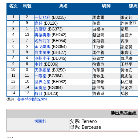
名次
馬號
馬名
騎師
練馬
1
2
一切順利
(BJ235)
馬素爾
張定邦
2
9
嘉碧
(BJ120)
伯嘉
約翰摩亞
3
1
力度勁
(BG373)
白禮棟
蘭尼
4
13
再接再勵
(BH242)
錢健明
羅國洲
5
7
名列前茅
(BH054)
巫斯義
賓康
6
5
金戈鐵馬
(BG354)
丁冠豪
謝恩爕
7
8
自由萬里
(BH127)
馬佳善
朱寶明
8
4
潮州小子
(BE045)
蘇錦文
白理維
9
6
南雄
(BE006)
徐貴良
王登平
10
3
天賜福星
(BJ250)
何華麟
黃汝安
11
11
一陽指
(BG384)
唐敏生
夏志信
12
10
世界之星
(BH082)
謝偉豪
林紅飛
13
14
金得意
(BG394)
謝展鵠
吳定強
14
12
醒目
(BD123)
魯賓遜
岳敦
備註:
賽事特別情況索引
勝出馬匹血統
父系: Terreno
一切順利
母系: Berceuse