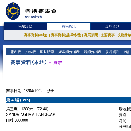
馬場活動
賽馬資訊
足球資訊
賽事資料(本地)
|
賽事資料(越洋轉播)
|
賽馬新聞
|
主要賽事
|
視聽播
報名表
排位表
即時賠率
練馬師分場表
騎師分場表
參考資料
統計
賽事日期: 18/04/1992 沙田
第 4 場 (395)
第三班 - 1200米 - (72-48)
場地狀況
SANDRINGHAM HANDICAP
賽道 :
HK$ 300,000
時間 :
分段時間