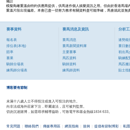
備註
模擬鳥瞰重溫由特約供應商提供，供馬迷作個人娛樂資訊之用。但由於香港馬場
重溫片段出現偏差。本會已盡一切努力務求有關資料盡可能準確，馬會就此並無責
賽事資料
賽馬消息及資訊
分析工
報名表
賽馬消息
速勢能
排位表(本地)
賽馬新聞資料庫
賽日數
賠率
主要賽事
初出馬
賽果
馬匹資料
騎練配
騎師分場表
騎師資料
馬匹搬
練馬師分場表
練馬師資料
貼士指
博彩要有節制
未滿十八歲人士不得投注或進入可投注的地方。
向非法或海外莊家下注，即屬違法，且可被判監禁。
切勿沉迷賭博，如需尋求輔導協助，可致電平和基金熱線1834 633。
常見問題
|
聯絡我們
|
傳媒專用區
|
網頁指南
|
規例
|
提倡有節制博彩
|
私隱