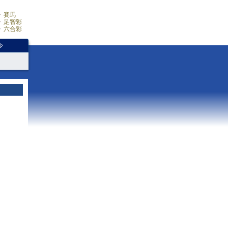
賽馬
足智彩
六合彩
少