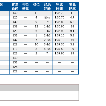
師
實際
排位
檔位
頭馬
完成
獨贏
負磅
體重
距離
時間
賠率
140
---
11
---
1:36.70
11
125
---
4
1:36.70
4.7
頭位
130
---
9
1/2
1:36.80
6.3
138
---
12
1-1/2
1:36.90
28
129
---
6
1-1/2
1:36.90
9.1
131
---
1
2-1/2
1:37.10
5.9
137
---
7
2-3/4
1:37.10
46
128
---
10
3-1/2
1:37.30
3.2
119
---
3
4-3/4
1:37.50
99
123
---
2
7
1:37.90
99
140
---
---
---
---
---
131
---
---
---
---
---
124
---
---
---
---
---
122
---
---
---
---
---