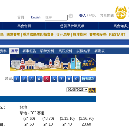
登入
/
登記
常見問題
首頁
English
馬會會員
慈善及社區貢獻
馬會知多
放區
|
國際賽馬
|
香港國際馬匹拍賣會
|
從化馬場
|
投注指南
|
賽馬知多些
|
RESTART
資料
賽果
賽事報告
騎練資料
馬匹資料
試閘結果
賽期表
沙田:
 :
好地
草地 - "C" 賽道
(24.60)
(48.70)
(1:13.10)
(1:36.70)
24.60
24.10
24.40
23.60
 :