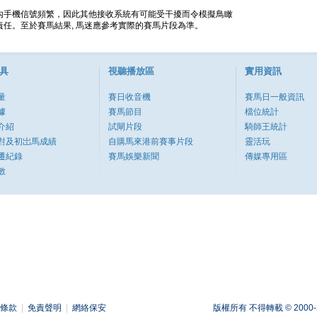
內手機信號頻繁，因此其他接收系統有可能受干擾而令模擬鳥瞰
任。至於賽馬結果, 馬迷應參考實際的賽馬片段為準。
具
視聽播放區
實用資訊
量
賽日收音機
賽馬日一般資訊
據
賽馬節目
檔位統計
介紹
試閘片段
騎師王統計
對及初岀馬成績
自購馬來港前賽事片段
靈活玩
遷紀錄
賽馬娛樂新聞
傳媒專用區
數
條款
|
免責聲明
|
網絡保安
版權所有 不得轉載 © 2000