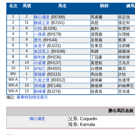
名次
馬號
馬名
騎師
練馬
1
2
稱心滿意
(BE088)
馬素爾
吳定強
2
11
眼鏡之皇
(BJ151)
高慈
張定邦
3
8
七怡
(BJ206)
戴利
朱寶明
4
3
一路易
(BH179)
湯寶森
白理維
5
9
更先
(BH144)
巫斯義
賓康
6
5
金皇子
(BJ221)
告東尼
伍碧權
7
4
友誼至上
(BH199)
馬輝
羅國洲
8
6
順利來
(BH236)
丁冠豪
簡炳墀
9
14
小孟嘗
(BH137)
葉楚航
王兆旦
10
13
好知己
(BH202)
白禮棟
蘭尼
WV
1
冒險家
(BD115)
馬佳善
許怡
WX-A
7
九龍之聲
(BD012)
謝偉豪
告達理
WX-A
10
添情趣
(BE148)
陳俊輝
約翰摩亞
WX-A
12
顯神通
(BJ274)
徐貴良
甘光達
備註:
賽事特別情況索引
勝出馬匹血統
父系: Coquelin
稱心滿意
母系: Kamala