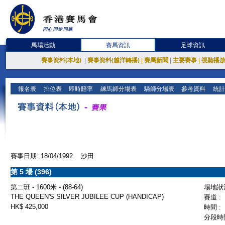
馬場活動
賽馬資訊
足球資訊
賽事資料(本地)
|
賽事資料(越洋轉播)
|
賽馬新聞
|
主要賽事
|
視聽播
報名表
排位表
即時賠率
練馬師分場表
騎師分場表
參考資料
統計
賽事日期: 18/04/1992 沙田
第 5 場 (396)
第二班 - 1600米 - (88-64)
場地狀況
THE QUEEN'S SILVER JUBILEE CUP (HANDICAP)
賽道 :
HK$ 425,000
時間 :
分段時間