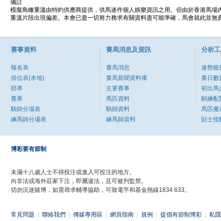
備註
模擬鳥瞰重溫由特約供應商提供，供馬迷作個人娛樂資訊之用。但由於香港馬場
重溫片段出現偏差。本會已盡一切努力務求有關資料盡可能準確，馬會就此並無責
賽事資料
賽馬消息及資訊
分析工
報名表
賽馬消息
速勢能
排位表(本地)
賽馬新聞資料庫
賽日數
賠率
主要賽事
初出馬
賽果
馬匹資料
騎練配
騎師分場表
騎師資料
馬匹搬
練馬師分場表
練馬師資料
貼士指
博彩要有節制
未滿十八歲人士不得投注或進入可投注的地方。
向非法或海外莊家下注，即屬違法，且可被判監禁。
切勿沉迷賭博，如需尋求輔導協助，可致電平和基金熱線1834 633。
常見問題
|
聯絡我們
|
傳媒專用區
|
網頁指南
|
規例
|
提倡有節制博彩
|
私隱