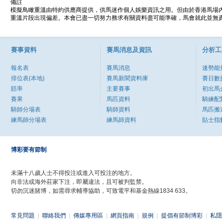
備註
模擬鳥瞰重溫由特約供應商提供，供馬迷作個人娛樂資訊之用。但由於香港馬場
重溫片段出現偏差。本會已盡一切努力務求有關資料盡可能準確，馬會就此並無責
賽事資料
賽馬消息及資訊
分析工
報名表
賽馬消息
速勢能
排位表(本地)
賽馬新聞資料庫
賽日數
賠率
主要賽事
初出馬
賽果
馬匹資料
騎練配
騎師分場表
騎師資料
馬匹搬
練馬師分場表
練馬師資料
貼士指
博彩要有節制
未滿十八歲人士不得投注或進入可投注的地方。
向非法或海外莊家下注，即屬違法，且可被判監禁。
切勿沉迷賭博，如需尋求輔導協助，可致電平和基金熱線1834 633。
常見問題
|
聯絡我們
|
傳媒專用區
|
網頁指南
|
規例
|
提倡有節制博彩
|
私隱