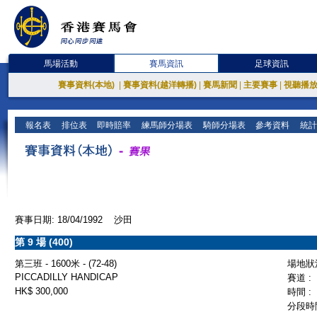
馬場活動
賽馬資訊
足球資訊
賽事資料(本地)
|
賽事資料(越洋轉播)
|
賽馬新聞
|
主要賽事
|
視聽播
報名表
排位表
即時賠率
練馬師分場表
騎師分場表
參考資料
統計
賽事日期: 18/04/1992 沙田
第 9 場 (400)
第三班 - 1600米 - (72-48)
場地狀況
PICCADILLY HANDICAP
賽道 :
HK$ 300,000
時間 :
分段時間