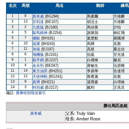
名次
馬號
馬名
騎師
練馬
1
8
真有威
(BG294)
馬素爾
方祿麟
2
13
百利達
(BE107)
胡活士
方祿麟
3
2
九龍猛
(BJ180)
馬佳善
許怡
4
5
駿馬精神
(BJ254)
謝展鵠
林紅飛
5
7
優駿
(BH181)
葉楚航
羅國洲
6
10
福運
(BH243)
馬輝
岳敦
7
11
加福
(BJ197)
高慈
夏志信
8
6
飛機恤
(BJ241)
伯嘉
甘光達
9
1
殺手鐧
(BJ237)
白禮棟
蘭尼
10
4
金永利
(BE047)
唐敏生
伍碧權
11
14
東方油田
(BH251)
李易學
告達理
12
12
天使神駒
(BG241)
魯賓遜
岳敦
13
9
真博
(BH221)
湯寶森
白理維
14
3
特別威
(BJ217)
戴利
王兆旦
備註:
賽事特別情況索引
勝出馬匹血統
父系: Truly Vain
真有威
母系: Amber Rose