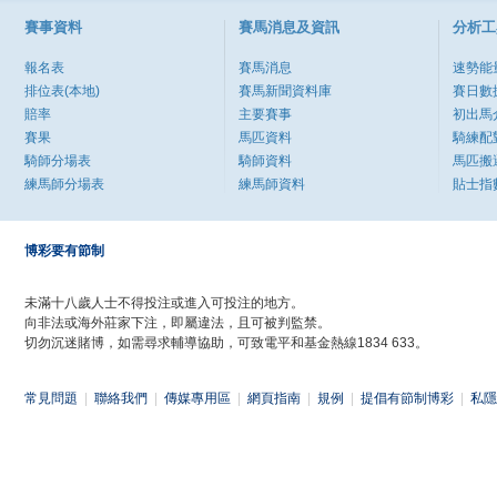
賽事資料
賽馬消息及資訊
分析工
報名表
賽馬消息
速勢能
排位表(本地)
賽馬新聞資料庫
賽日數
賠率
主要賽事
初出馬
賽果
馬匹資料
騎練配
騎師分場表
騎師資料
馬匹搬
練馬師分場表
練馬師資料
貼士指
博彩要有節制
未滿十八歲人士不得投注或進入可投注的地方。
向非法或海外莊家下注，即屬違法，且可被判監禁。
切勿沉迷賭博，如需尋求輔導協助，可致電平和基金熱線1834 633。
常見問題
|
聯絡我們
|
傳媒專用區
|
網頁指南
|
規例
|
提倡有節制博彩
|
私隱