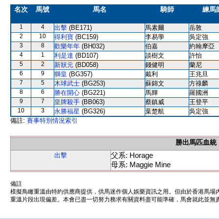
名次
馬號
馬名
騎師
練馬
1
4
出擊
(BE171)
馬素爾
岳敦
2
10
得利寶
(BC159)
李易學
吳定強
3
8
歡樂年年
(BH032)
伯嘉
約翰摩亞
4
1
利是達
(BD107)
談樹文
許怡
5
2
新狀元
(BD058)
錢健明
蘭尼
6
9
獅皇
(BG357)
戴利
王兆旦
7
5
木球武士
(BG253)
蘇錦文
方祿麟
8
6
勝在開心
(BG221)
馬輝
羅國洲
9
7
皇牌殺手
(BB063)
蔡鎮威
王登平
10
3
永勝福星
(BG326)
葉楚航
吳定強
備註:
賽事特別情況索引
勝出馬匹血統
父系: Horage
出擊
母系: Maggie Mine
備註
模擬鳥瞰重溫由特約供應商提供，供馬迷作個人娛樂資訊之用。但由於香港馬場
重溫片段出現偏差。本會已盡一切努力務求有關資料盡可能準確，馬會就此並無責