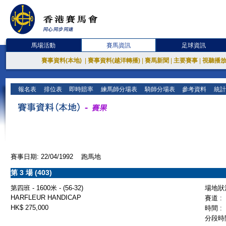
馬場活動
賽馬資訊
足球資訊
賽事資料(本地)
|
賽事資料(越洋轉播)
|
賽馬新聞
|
主要賽事
|
視聽播
報名表
排位表
即時賠率
練馬師分場表
騎師分場表
參考資料
統計
賽事日期: 22/04/1992 跑馬地
第 3 場 (403)
第四班 - 1600米 - (56-32)
場地狀況
HARFLEUR HANDICAP
賽道 :
HK$ 275,000
時間 :
分段時間