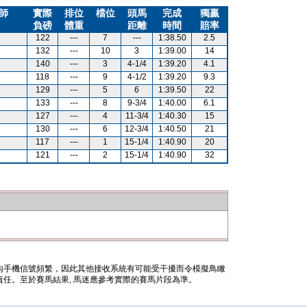
師
實際
排位
檔位
頭馬
完成
獨贏
負磅
體重
距離
時間
賠率
122
---
7
---
1:38.50
2.5
132
---
10
3
1:39.00
14
140
---
3
4-1/4
1:39.20
4.1
118
---
9
4-1/2
1:39.20
9.3
129
---
5
6
1:39.50
22
133
---
8
9-3/4
1:40.00
6.1
127
---
4
11-3/4
1:40.30
15
130
---
6
12-3/4
1:40.50
21
117
---
1
15-1/4
1:40.90
20
121
---
2
15-1/4
1:40.90
32
內手機信號頻繁，因此其他接收系統有可能受干擾而令模擬鳥瞰
任。至於賽馬結果, 馬迷應參考實際的賽馬片段為準。