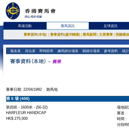
馬場活動
賽馬資訊
足球資訊
賽事資料(本地)
|
賽事資料(越洋轉播)
|
賽馬新聞
|
主要賽事
|
視聽播
報名表
排位表
即時賠率
練馬師分場表
騎師分場表
參考資料
統計
賽事日期: 22/04/1992 跑馬地
第 6 場 (406)
第四班 - 1600米 - (56-32)
場地狀況
HARFLEUR HANDICAP
賽道 :
HK$ 275,000
時間 :
分段時間