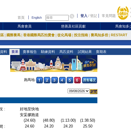
登入
/
登記
常見問題
首頁
English
馬會會員
慈善及社區貢獻
馬會知多
放區
|
國際賽馬
|
香港國際馬匹拍賣會
|
從化馬場
|
投注指南
|
賽馬知多些
|
RESTART
資料
賽果
賽事報告
騎練資料
馬匹資料
試閘結果
賽期表
跑馬地:
 :
好地至快地
安妥膠跑道
(24.60)
(48.80)
(1:13.00)
(1:38.50)
24.60
24.20
24.20
25.50
 :