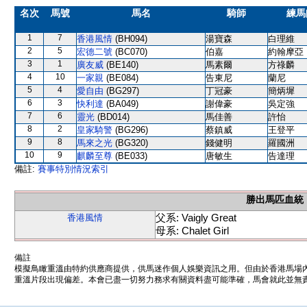
名次
馬號
馬名
騎師
練馬
1
7
香港風情
(BH094)
湯寶森
白理維
2
5
宏德二號
(BC070)
伯嘉
約翰摩亞
3
1
廣友威
(BE140)
馬素爾
方祿麟
4
10
一家親
(BE084)
告東尼
蘭尼
5
4
愛自由
(BG297)
丁冠豪
簡炳墀
6
3
快利達
(BA049)
謝偉豪
吳定強
7
6
靈光
(BD014)
馬佳善
許怡
8
2
皇家騎警
(BG296)
蔡鎮威
王登平
9
8
馬來之光
(BG320)
錢健明
羅國洲
10
9
麒麟至尊
(BE033)
唐敏生
告達理
備註:
賽事特別情況索引
勝出馬匹血統
父系: Vaigly Great
香港風情
母系: Chalet Girl
備註
模擬鳥瞰重溫由特約供應商提供，供馬迷作個人娛樂資訊之用。但由於香港馬場
重溫片段出現偏差。本會已盡一切努力務求有關資料盡可能準確，馬會就此並無責