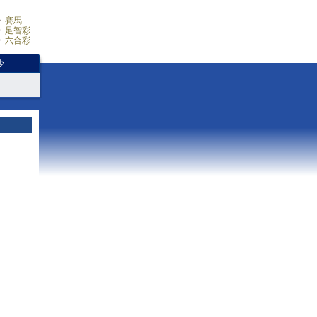
賽馬
足智彩
六合彩
少