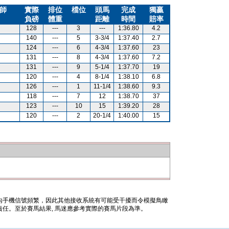
師
實際
排位
檔位
頭馬
完成
獨贏
負磅
體重
距離
時間
賠率
128
---
3
---
1:36.80
4.2
140
---
5
3-3/4
1:37.40
2.7
124
---
6
4-3/4
1:37.60
23
131
---
8
4-3/4
1:37.60
7.2
131
---
9
5-1/4
1:37.70
19
120
---
4
8-1/4
1:38.10
6.8
126
---
1
11-1/4
1:38.60
9.3
118
---
7
12
1:38.70
37
123
---
10
15
1:39.20
28
120
---
2
20-1/4
1:40.00
15
內手機信號頻繁，因此其他接收系統有可能受干擾而令模擬鳥瞰
任。至於賽馬結果, 馬迷應參考實際的賽馬片段為準。