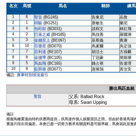
名次
馬號
馬名
騎師
練馬
1
6
聖旨
(BG245)
告東尼
岳敦
2
1
明駿
(BG251)
唐敏生
蘭尼
3
4
包旺財
(BD031)
談樹文
林紅飛
4
2
巴基之威
(BH185)
馬佳善
羅國洲
5
3
金錢至上
(BE097)
巫斯義
賓康
6
10
百樂星
(BD070)
馬素爾
吳定強
7
7
百利達
(BE107)
胡活士
方祿麟
8
8
金腰帶
(BC105)
丁冠豪
簡炳墀
9
5
馬如飛
(BC165)
鍾占祺
告達理
10
9
藍爵爺
(BD077)
謝展鵠
黃汝安
備註:
賽事特別情況索引
勝出馬匹血統
父系: Ballad Rock
聖旨
母系: Swan Upping
備註
模擬鳥瞰重溫由特約供應商提供，供馬迷作個人娛樂資訊之用。但由於香港馬場
重溫片段出現偏差。本會已盡一切努力務求有關資料盡可能準確，馬會就此並無責