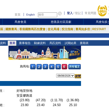
登入
/
登記
常見問題
首頁
English
馬會會員
慈善及社區貢獻
馬會知多
放區
|
國際賽馬
|
香港國際馬匹拍賣會
|
從化馬場
|
投注指南
|
賽馬知多些
|
RESTART
資料
賽果
賽事報告
騎練資料
馬匹資料
試閘結果
賽期表
跑馬地:
 :
好地至快地
安妥膠跑道
(23.80)
(47.20)
(1:11.70)
(1:36.80)
23.80
23.40
24.50
25.10
 :