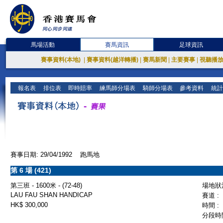
馬場活動
賽馬資訊
足球資訊
賽事資料(本地)
|
賽事資料(越洋轉播)
|
賽馬新聞
|
主要賽事
|
視聽播
報名表
排位表
即時賠率
練馬師分場表
騎師分場表
參考資料
統計
賽事日期: 29/04/1992 跑馬地
第 6 場 (421)
第三班 - 1600米 - (72-48)
場地狀況
LAU FAU SHAN HANDICAP
賽道 :
HK$ 300,000
時間 :
分段時間