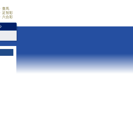
賽馬
足智彩
六合彩
少