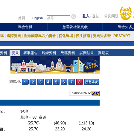
登入
/
登記
常見問題
首頁
English
馬會會員
慈善及社區貢獻
馬會知多
放區
|
國際賽馬
|
香港國際馬匹拍賣會
|
從化馬場
|
投注指南
|
賽馬知多些
|
RESTART
資料
賽果
賽事報告
騎練資料
馬匹資料
試閘結果
賽期表
跑馬地:
 :
好地
草地 - "A" 賽道
(25.70)
(48.90)
(1:13.10)
25.70
23.20
24.20
 :