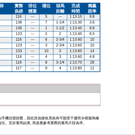
師
實際
排位
檔位
頭馬
完成
獨贏
負磅
體重
距離
時間
賠率
116
---
5
---
1:13.10
9.8
136
---
7
1-1/4
1:13.30
3.6
136
---
1
1-1/2
1:13.40
9.8
123
---
2
2
1:13.40
6.5
118
---
6
2-3/4
1:13.60
10
123
---
3
2-3/4
1:13.60
10
133
---
10
3
1:13.60
14
118
---
4
3
1:13.60
4.8
119
---
8
3-1/4
1:13.70
28
117
---
9
4
1:13.80
12
內手機信號頻繁，因此其他接收系統有可能受干擾而令模擬鳥瞰
任。至於賽馬結果, 馬迷應參考實際的賽馬片段為準。