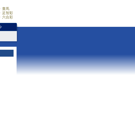
賽馬
足智彩
六合彩
少