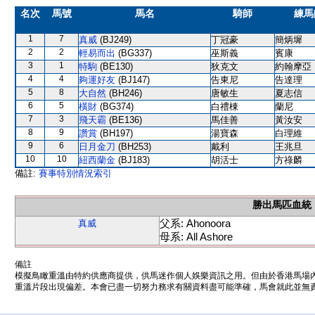
名次
馬號
馬名
騎師
練馬
1
7
真威
(BJ249)
丁冠豪
簡炳墀
2
2
輕易而出
(BG337)
巫斯義
賓康
3
1
特駒
(BE130)
狄克文
約翰摩亞
4
4
夠運好友
(BJ147)
告東尼
告達理
5
8
大自然
(BH246)
唐敏生
夏志信
6
5
橫財
(BG374)
白禮棟
蘭尼
7
3
飛天霸
(BE136)
馬佳善
黃汝安
8
9
讚賞
(BH197)
湯寶森
白理維
9
6
日月金刀
(BH253)
戴利
王兆旦
10
10
紐西蘭金
(BJ183)
胡活士
方祿麟
備註:
賽事特別情況索引
勝出馬匹血統
父系: Ahonoora
真威
母系: All Ashore
備註
模擬鳥瞰重溫由特約供應商提供，供馬迷作個人娛樂資訊之用。但由於香港馬場
重溫片段出現偏差。本會已盡一切努力務求有關資料盡可能準確，馬會就此並無責