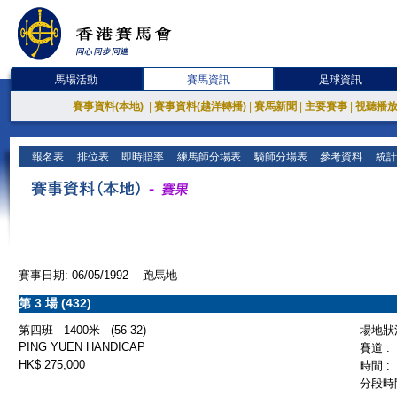
馬場活動
賽馬資訊
足球資訊
賽事資料(本地)
|
賽事資料(越洋轉播)
|
賽馬新聞
|
主要賽事
|
視聽播
報名表
排位表
即時賠率
練馬師分場表
騎師分場表
參考資料
統計
賽事日期: 06/05/1992 跑馬地
第 3 場 (432)
第四班 - 1400米 - (56-32)
場地狀況
PING YUEN HANDICAP
賽道 :
HK$ 275,000
時間 :
分段時間