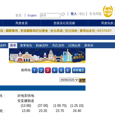
登入
/
登記
常見問題
首頁
English
馬會會員
慈善及社區貢獻
馬會知多
放區
|
國際賽馬
|
香港國際馬匹拍賣會
|
從化馬場
|
投注指南
|
賽馬知多些
|
RESTART
資料
賽果
賽事報告
騎練資料
馬匹資料
試閘結果
賽期表
跑馬地:
 :
好地至快地
安妥膠跑道
(13.80)
(37.00)
(1:00.70)
(1:25.10)
13.80
23.20
23.70
24.40
 :