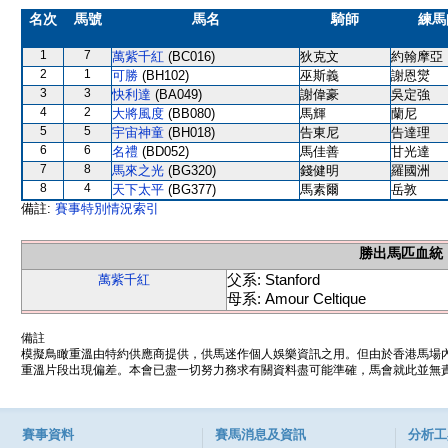
名次
馬號
馬名
騎師
練馬
1
7
萬紫千紅
(BC016)
狄克文
約翰摩亞
2
1
可勝
(BH102)
巫斯義
謝恩爕
3
3
快利達
(BA049)
謝偉豪
吳定強
4
2
大將風度
(BB080)
馬輝
蘭尼
5
5
宇宙神童
(BH018)
告東尼
告達理
6
6
名禮
(BD052)
馬佳善
甘光達
7
8
馬來之光
(BG320)
錢健明
羅國洲
8
4
天下太平
(BG377)
馬素爾
岳敦
備註:
賽事特別情況索引
勝出馬匹血統
父系: Stanford
萬紫千紅
母系: Amour Celtique
備註
模擬鳥瞰重溫由特約供應商提供，供馬迷作個人娛樂資訊之用。但由於香港馬場
重溫片段出現偏差。本會已盡一切努力務求有關資料盡可能準確，馬會就此並無責
賽事資料
賽馬消息及資訊
分析工