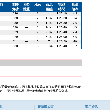
師
實際
排位
檔位
頭馬
完成
獨贏
負磅
體重
距離
時間
賠率
126
---
6
---
1:25.10
4.3
138
---
2
1-1/2
1:25.30
14
130
---
4
1-1/2
1:25.30
7.9
138
---
1
2-1/4
1:25.40
13
129
---
7
2-1/2
1:25.40
2.4
129
---
3
5-1/2
1:25.90
5.9
114
---
5
7
1:26.20
40
130
---
8
8-1/4
1:26.40
9.7
內手機信號頻繁，因此其他接收系統有可能受干擾而令模擬鳥瞰
任。至於賽馬結果, 馬迷應參考實際的賽馬片段為準。
具
視聽播放區
實用資訊