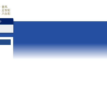
賽馬
足智彩
六合彩
少