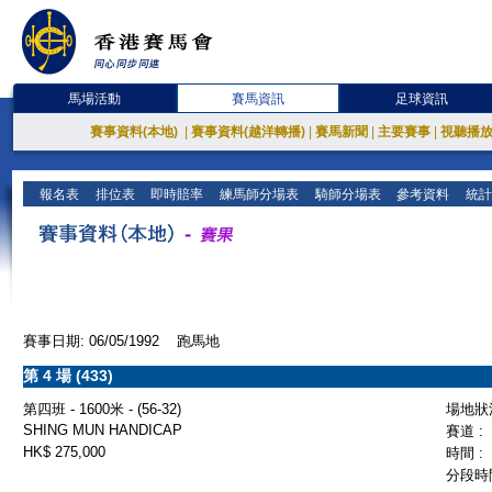
馬場活動
賽馬資訊
足球資訊
賽事資料(本地)
|
賽事資料(越洋轉播)
|
賽馬新聞
|
主要賽事
|
視聽播
報名表
排位表
即時賠率
練馬師分場表
騎師分場表
參考資料
統計
賽事日期: 06/05/1992 跑馬地
第 4 場 (433)
第四班 - 1600米 - (56-32)
場地狀況
SHING MUN HANDICAP
賽道 :
HK$ 275,000
時間 :
分段時間