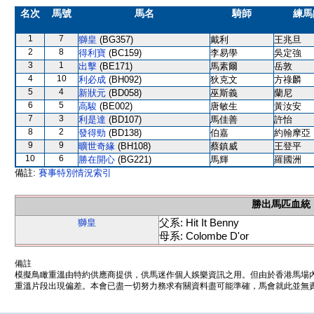
名次
馬號
馬名
騎師
練馬
1
7
獅皇
(BG357)
戴利
王兆旦
2
8
得利寶
(BC159)
李易學
吳定強
3
1
出擊
(BE171)
馬素爾
岳敦
4
10
利必成
(BH092)
狄克文
方祿麟
5
4
新狀元
(BD058)
巫斯義
蘭尼
6
5
高駿
(BE002)
唐敏生
黃汝安
7
3
利是達
(BD107)
馬佳善
許怡
8
2
發得勁
(BD138)
伯嘉
約翰摩亞
9
9
曠世奇緣
(BH108)
蔡鎮威
王登平
10
6
勝在開心
(BG221)
馬輝
羅國洲
備註:
賽事特別情況索引
勝出馬匹血統
父系: Hit It Benny
獅皇
母系: Colombe D'or
備註
模擬鳥瞰重溫由特約供應商提供，供馬迷作個人娛樂資訊之用。但由於香港馬場
重溫片段出現偏差。本會已盡一切努力務求有關資料盡可能準確，馬會就此並無責