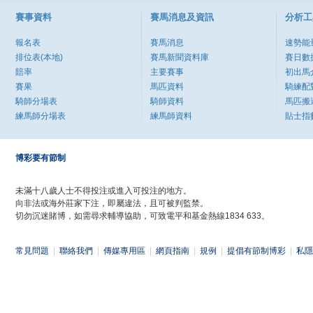
賽事資料
賽馬消息及資訊
分析工
報名表
賽馬消息
速勢能
排位表(本地)
賽馬新聞資料庫
賽日數
賠率
主要賽事
初出馬
賽果
馬匹資料
騎練配
騎師分場表
騎師資料
馬匹搬
練馬師分場表
練馬師資料
貼士指
博彩要有節制
未滿十八歲人士不得投注或進入可投注的地方。
向非法或海外莊家下注，即屬違法，且可被判監禁。
切勿沉迷賭博，如需尋求輔導協助，可致電平和基金熱線1834 633。
常見問題
|
聯絡我們
|
傳媒專用區
|
網頁指南
|
規例
|
提倡有節制博彩
|
私隱