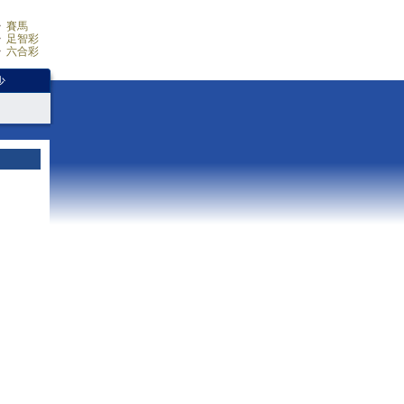
賽馬
足智彩
六合彩
少