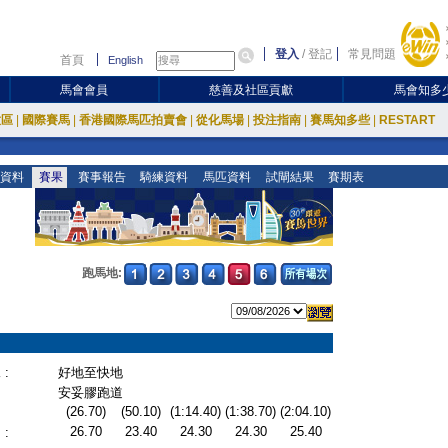
登入
/
登記
常見問題
首頁
English
馬會會員
慈善及社區貢獻
馬會知多
放區
|
國際賽馬
|
香港國際馬匹拍賣會
|
從化馬場
|
投注指南
|
賽馬知多些
|
RESTART
資料
賽果
賽事報告
騎練資料
馬匹資料
試閘結果
賽期表
跑馬地:
:
好地至快地
安妥膠跑道
(26.70)
(50.10)
(1:14.40)
(1:38.70)
(2:04.10)
26.70
23.40
24.30
24.30
25.40
: