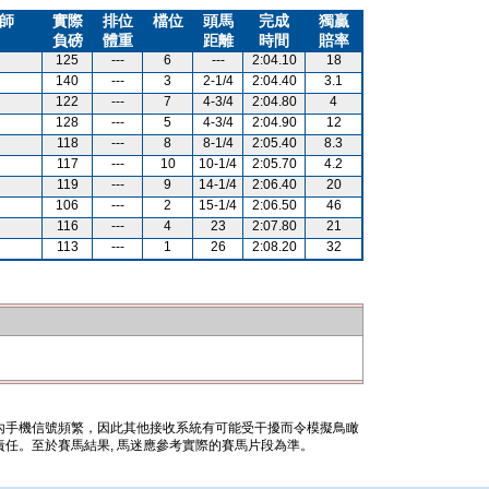
師
實際
排位
檔位
頭馬
完成
獨贏
負磅
體重
距離
時間
賠率
125
---
6
---
2:04.10
18
140
---
3
2-1/4
2:04.40
3.1
122
---
7
4-3/4
2:04.80
4
128
---
5
4-3/4
2:04.90
12
118
---
8
8-1/4
2:05.40
8.3
117
---
10
10-1/4
2:05.70
4.2
119
---
9
14-1/4
2:06.40
20
106
---
2
15-1/4
2:06.50
46
116
---
4
23
2:07.80
21
113
---
1
26
2:08.20
32
內手機信號頻繁，因此其他接收系統有可能受干擾而令模擬鳥瞰
任。至於賽馬結果, 馬迷應參考實際的賽馬片段為準。