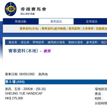
馬場活動
賽馬資訊
足球資訊
賽事資料(本地)
|
賽事資料(越洋轉播)
|
賽馬新聞
|
主要賽事
|
視聽播
報名表
排位表
即時賠率
練馬師分場表
騎師分場表
參考資料
統計
賽事日期: 06/05/1992 跑馬地
第 5 場 (434)
第四、五班 - 2000米 - (56-16)
場地狀況 
SHEUNG YUE HANDICAP
賽道 :
HK$ 275,000
時間 :
分段時間 