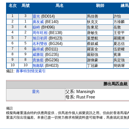
名次
馬號
馬名
騎師
練馬
1
3
靈光
(BD014)
馬佳善
許怡
2
1
廣友威
(BE140)
狄克文
方祿麟
3
4
嶽峙
(BH096)
告東尼
岳敦
4
2
周年旺相
(BE138)
唐敏生
王登平
5
7
旭日初昇
(BH123)
葉楚航
羅國洲
6
5
名利雙收
(BG264)
蔡鎮威
夏志信
7
6
贏得威
(BD111)
羅富全
伍碧權
8
9
威勝龍
(BG235)
嚴顯強
賓康
9
8
貴族藍
(BG236)
謝偉豪
吳定強
10
10
無敵騏
(BH023)
丁冠豪
簡炳墀
備註:
賽事特別情況索引
勝出馬匹血統
父系: Mansingh
靈光
母系: Rust Free
備註
模擬鳥瞰重溫由特約供應商提供，供馬迷作個人娛樂資訊之用。但由於香港馬場
重溫片段出現偏差。本會已盡一切努力務求有關資料盡可能準確，馬會就此並無責