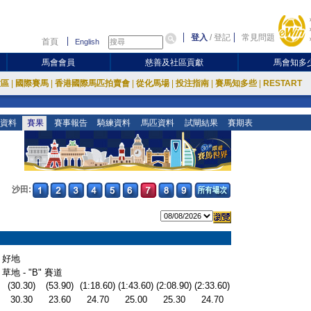
登入
/
登記
常見問題
首頁
English
馬會會員
慈善及社區貢獻
馬會知多
放區
|
國際賽馬
|
香港國際馬匹拍賣會
|
從化馬場
|
投注指南
|
賽馬知多些
|
RESTART
資料
賽果
賽事報告
騎練資料
馬匹資料
試閘結果
賽期表
沙田:
好地
草地 - "B" 賽道
(30.30)
(53.90)
(1:18.60)
(1:43.60)
(2:08.90)
(2:33.60)
30.30
23.60
24.70
25.00
25.30
24.70