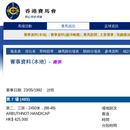
馬場活動
賽馬資訊
足球資訊
賽事資料(本地)
|
賽事資料(越洋轉播)
|
賽馬新聞
|
主要賽事
|
視聽播
報名表
排位表
即時賠率
練馬師分場表
騎師分場表
參考資料
統計
賽事日期: 23/05/1992 沙田
第 7 場 (465)
第二、三班 - 2450米 - (88-48)
場地狀況 :
ARBUTHNOT HANDICAP
賽道 :
HK$ 425,000
時間 :
分段時間 :