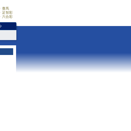
賽馬
足智彩
六合彩
少