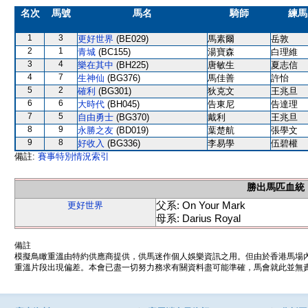
名次
馬號
馬名
騎師
練馬
1
3
更好世界
(BE029)
馬素爾
岳敦
2
1
青城
(BC155)
湯寶森
白理維
3
4
樂在其中
(BH225)
唐敏生
夏志信
4
7
生神仙
(BG376)
馬佳善
許怡
5
2
確利
(BG301)
狄克文
王兆旦
6
6
大時代
(BH045)
告東尼
告達理
7
5
自由勇士
(BG370)
戴利
王兆旦
8
9
永勝之友
(BD019)
葉楚航
張學文
9
8
好收入
(BG336)
李易學
伍碧權
備註:
賽事特別情況索引
勝出馬匹血統
父系: On Your Mark
更好世界
母系: Darius Royal
備註
模擬鳥瞰重溫由特約供應商提供，供馬迷作個人娛樂資訊之用。但由於香港馬場
重溫片段出現偏差。本會已盡一切努力務求有關資料盡可能準確，馬會就此並無責