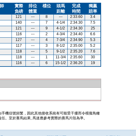
師
實際
排位
檔位
頭馬
完成
獨贏
負磅
體重
距離
時間
賠率
121
---
8
---
2:33.60
3.4
140
---
7
4-1/4
2:34.30
7.5
121
---
9
4-1/2
2:34.30
25
116
---
2
4-3/4
2:34.40
6.6
127
---
4
7-3/4
2:34.90
5.3
117
---
3
8-1/2
2:35.00
5.2
118
---
5
9-1/2
2:35.20
7.6
118
---
1
11-3/4
2:35.60
30
116
---
6
15-1/2
2:36.20
19
內手機信號頻繁，因此其他接收系統有可能受干擾而令模擬鳥瞰
任。至於賽馬結果, 馬迷應參考實際的賽馬片段為準。