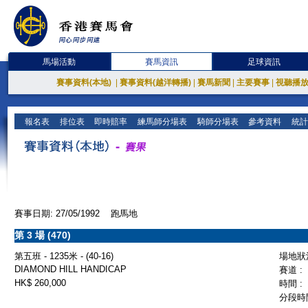
馬場活動
賽馬資訊
足球資訊
賽事資料(本地)
|
賽事資料(越洋轉播)
|
賽馬新聞
|
主要賽事
|
視聽播
報名表
排位表
即時賠率
練馬師分場表
騎師分場表
參考資料
統計
賽事日期: 27/05/1992 跑馬地
第 3 場 (470)
第五班 - 1235米 - (40-16)
場地狀況
DIAMOND HILL HANDICAP
賽道 :
HK$ 260,000
時間 :
分段時間