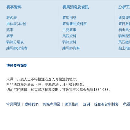
賽事資料
賽馬消息及資訊
分析工
報名表
賽馬消息
速勢能
排位表(本地)
賽馬新聞資料庫
賽日數
賠率
主要賽事
初出馬
賽果
馬匹資料
騎練配
騎師分場表
騎師資料
馬匹搬
練馬師分場表
練馬師資料
貼士指
博彩要有節制
未滿十八歲人士不得投注或進入可投注的地方。
向非法或海外莊家下注，即屬違法，且可被判監禁。
切勿沉迷賭博，如需尋求輔導協助，可致電平和基金熱線1834 633。
常見問題
|
聯絡我們
|
傳媒專用區
|
網頁指南
|
規例
|
提倡有節制博彩
|
私隱