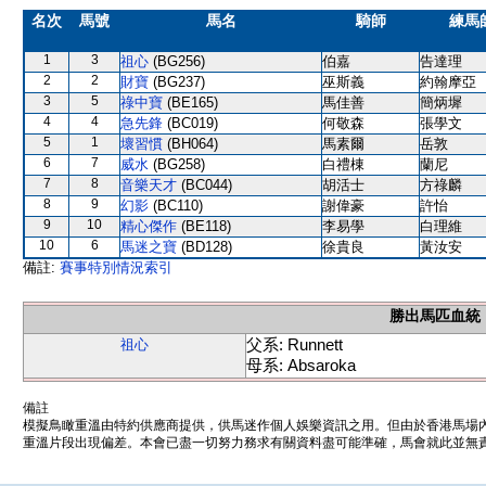
名次
馬號
馬名
騎師
練馬
1
3
祖心
(BG256)
伯嘉
告達理
2
2
財寶
(BG237)
巫斯義
約翰摩亞
3
5
祿中寶
(BE165)
馬佳善
簡炳墀
4
4
急先鋒
(BC019)
何敬森
張學文
5
1
壞習慣
(BH064)
馬素爾
岳敦
6
7
威水
(BG258)
白禮棟
蘭尼
7
8
音樂天才
(BC044)
胡活士
方祿麟
8
9
幻影
(BC110)
謝偉豪
許怡
9
10
精心傑作
(BE118)
李易學
白理維
10
6
馬迷之寶
(BD128)
徐貴良
黃汝安
備註:
賽事特別情況索引
勝出馬匹血統
父系: Runnett
祖心
母系: Absaroka
備註
模擬鳥瞰重溫由特約供應商提供，供馬迷作個人娛樂資訊之用。但由於香港馬場
重溫片段出現偏差。本會已盡一切努力務求有關資料盡可能準確，馬會就此並無責