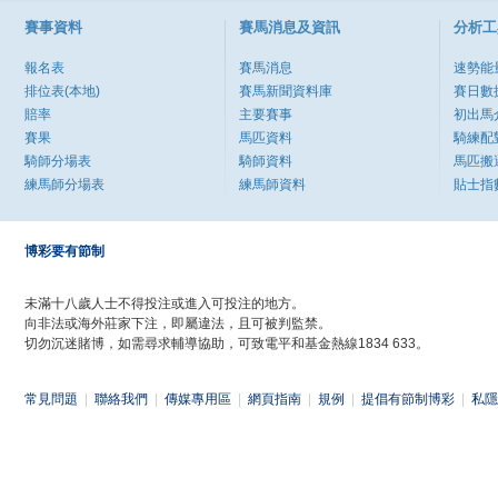
賽事資料
賽馬消息及資訊
分析工
報名表
賽馬消息
速勢能
排位表(本地)
賽馬新聞資料庫
賽日數
賠率
主要賽事
初出馬
賽果
馬匹資料
騎練配
騎師分場表
騎師資料
馬匹搬
練馬師分場表
練馬師資料
貼士指
博彩要有節制
未滿十八歲人士不得投注或進入可投注的地方。
向非法或海外莊家下注，即屬違法，且可被判監禁。
切勿沉迷賭博，如需尋求輔導協助，可致電平和基金熱線1834 633。
常見問題
|
聯絡我們
|
傳媒專用區
|
網頁指南
|
規例
|
提倡有節制博彩
|
私隱