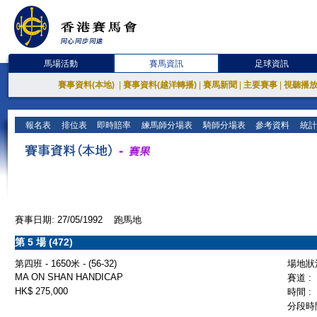
馬場活動
賽馬資訊
足球資訊
賽事資料(本地)
|
賽事資料(越洋轉播)
|
賽馬新聞
|
主要賽事
|
視聽播
報名表
排位表
即時賠率
練馬師分場表
騎師分場表
參考資料
統計
賽事日期: 27/05/1992 跑馬地
第 5 場 (472)
第四班 - 1650米 - (56-32)
場地狀況
MA ON SHAN HANDICAP
賽道 :
HK$ 275,000
時間 :
分段時間