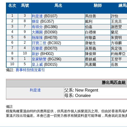
名次
馬號
馬名
騎師
練馬
1
3
利是達
(BD107)
馬佳善
許怡
2
8
獅皇
(BG357)
戴利
王兆旦
3
7
有得分
(BG386)
伯嘉
謝恩爕
4
9
大團圓
(BD090)
白禮棟
蘭尼
5
6
熱辣辣
(BH078)
何敬森
朱寶明
6
2
孖寶二世
(BC002)
唐敏生
方祿麟
7
4
百樂星
(BD070)
巫斯義
吳定強
8
10
新妙
(BH002)
陳俊輝
約翰摩亞
9
1
皇家騎警
(BG296)
蔡鎮威
王登平
10
5
皇上威
(BD015)
馬素爾
岳敦
備註:
賽事特別情況索引
勝出馬匹血統
父系: New Regent
利是達
母系: Oonalee
備註
模擬鳥瞰重溫由特約供應商提供，供馬迷作個人娛樂資訊之用。但由於香港馬場
重溫片段出現偏差。本會已盡一切努力務求有關資料盡可能準確，馬會就此並無責