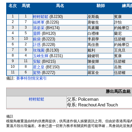
名次
馬號
馬名
騎師
練馬
1
1
輕輕鬆鬆
(BJ230)
巫斯義
賓康
2
7
福將軍
(BJ226)
唐敏生
許怡
3
3
添姿采
(BH174)
馬素爾
約翰摩亞
4
5
靈爵
(BH120)
白禮棟
蘭尼
5
10
銀袋
(BJ223)
李易學
伍碧權
6
2
計惑
(BJ228)
馬佳善
約翰摩亞
7
9
玫瑰園
(BJ130)
戴利
王兆旦
8
4
玉峽生輝
(BJ231)
錢健明
賓康
9
11
安駿
(BH215)
陳俊輝
伍碧權
10
8
星之皇
(BE150)
伯嘉
岳敦
11
6
駕勢
(BJ272)
羅富全
伍碧權
備註:
賽事特別情況索引
勝出馬匹血統
父系: Policeman
輕輕鬆鬆
母系: Reachout And Touch
備註
模擬鳥瞰重溫由特約供應商提供，供馬迷作個人娛樂資訊之用。但由於香港馬場
重溫片段出現偏差。本會已盡一切努力務求有關資料盡可能準確，馬會就此並無責