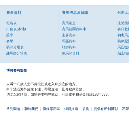
賽事資料
賽馬消息及資訊
分析工
報名表
賽馬消息
速勢能
排位表(本地)
賽馬新聞資料庫
賽日數
賠率
主要賽事
初出馬
賽果
馬匹資料
騎練配
騎師分場表
騎師資料
馬匹搬
練馬師分場表
練馬師資料
貼士指
博彩要有節制
未滿十八歲人士不得投注或進入可投注的地方。
向非法或海外莊家下注，即屬違法，且可被判監禁。
切勿沉迷賭博，如需尋求輔導協助，可致電平和基金熱線1834 633。
常見問題
|
聯絡我們
|
傳媒專用區
|
網頁指南
|
規例
|
提倡有節制博彩
|
私隱