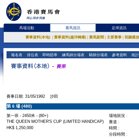
馬場活動
賽馬資訊
足球資訊
賽事資料(本地)
|
賽事資料(越洋轉播)
|
賽馬新聞
|
主要賽事
|
視聽播
報名表
排位表
即時賠率
練馬師分場表
騎師分場表
參考資料
統計
賽事日期: 31/05/1992 沙田
第 6 場 (480)
第一班 - 2450米 - (80+)
場地狀況 :
THE QUEEN MOTHER'S CUP (LIMITED HANDICAP)
賽道 :
HK$ 1,250,000
時間 :
分段時間 :