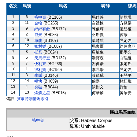
名次
馬號
馬名
騎師
練馬
1
6
祿中寶
(BE165)
馬佳善
簡炳墀
2
11
金輪
(BG265)
白禮棟
方祿麟
3
9
綽綽有餘
(BB172)
陳俊輝
伍碧權
4
2
威景
(BH086)
巫斯義
賓康
5
10
海龍
(BB107)
葉楚航
吳定強
6
12
鄉村樂
(BC087)
馬素爾
約翰摩亞
7
8
挺秀
(BC024)
唐敏生
張學文
8
5
天馬行空
(BD132)
湯寶森
白理維
9
7
快利來
(BG266)
謝偉豪
張定邦
10
1
得利寶
(BC159)
李易學
吳定強
11
3
龍脈
(BB146)
蔡鎮威
王登平
12
14
暢快
(BH059)
伯嘉
林紅飛
13
4
突破
(BB044)
談樹文
許怡
14
13
燦爛之星
(BE015)
何華麟
黃汝安
備註:
賽事特別情況索引
勝出馬匹血統
父系: Habeas Corpus
祿中寶
母系: Unthinkable