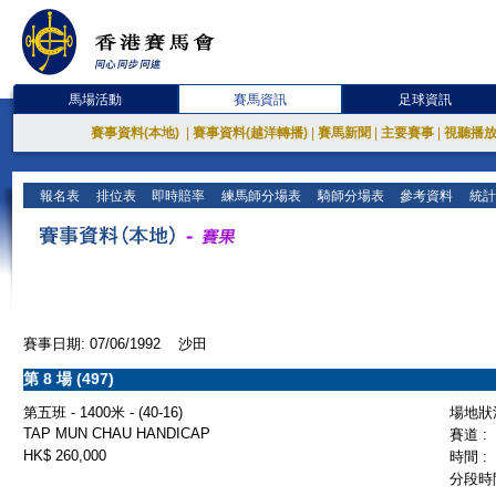
馬場活動
賽馬資訊
足球資訊
賽事資料(本地)
|
賽事資料(越洋轉播)
|
賽馬新聞
|
主要賽事
|
視聽播
報名表
排位表
即時賠率
練馬師分場表
騎師分場表
參考資料
統計
賽事日期: 07/06/1992 沙田
第 8 場 (497)
第五班 - 1400米 - (40-16)
場地狀況
TAP MUN CHAU HANDICAP
賽道 :
HK$ 260,000
時間 :
分段時間