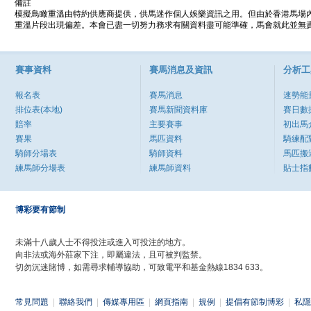
備註
模擬鳥瞰重溫由特約供應商提供，供馬迷作個人娛樂資訊之用。但由於香港馬場
重溫片段出現偏差。本會已盡一切努力務求有關資料盡可能準確，馬會就此並無責
賽事資料
賽馬消息及資訊
分析工
報名表
賽馬消息
速勢能
排位表(本地)
賽馬新聞資料庫
賽日數
賠率
主要賽事
初出馬
賽果
馬匹資料
騎練配
騎師分場表
騎師資料
馬匹搬
練馬師分場表
練馬師資料
貼士指
博彩要有節制
未滿十八歲人士不得投注或進入可投注的地方。
向非法或海外莊家下注，即屬違法，且可被判監禁。
切勿沉迷賭博，如需尋求輔導協助，可致電平和基金熱線1834 633。
常見問題
|
聯絡我們
|
傳媒專用區
|
網頁指南
|
規例
|
提倡有節制博彩
|
私隱