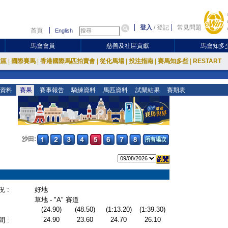
登入
/
登記
常見問題
首頁
English
馬會會員
慈善及社區貢獻
馬會知多
放區
|
國際賽馬
|
香港國際馬匹拍賣會
|
從化馬場
|
投注指南
|
賽馬知多些
|
RESTART
資料
賽果
賽事報告
騎練資料
馬匹資料
試閘結果
賽期表
沙田:
 :
好地
草地 - "A" 賽道
(24.90)
(48.50)
(1:13.20)
(1:39.30)
24.90
23.60
24.70
26.10
 :