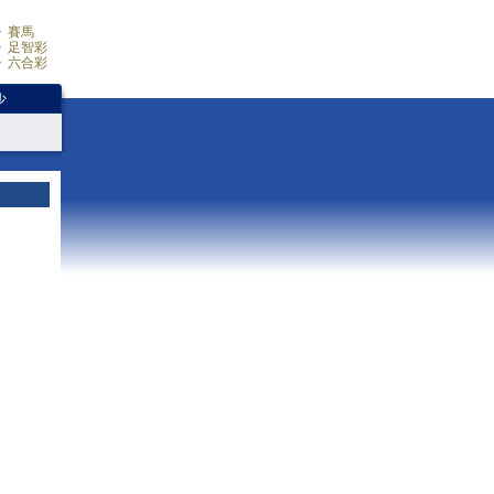
賽馬
足智彩
六合彩
少