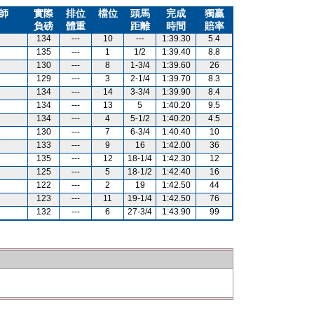
師
實際
排位
檔位
頭馬
完成
獨贏
負磅
體重
距離
時間
賠率
134
---
10
---
1:39.30
5.4
135
---
1
1/2
1:39.40
8.8
130
---
8
1-3/4
1:39.60
26
129
---
3
2-1/4
1:39.70
8.3
134
---
14
3-3/4
1:39.90
8.4
134
---
13
5
1:40.20
9.5
134
---
4
5-1/2
1:40.20
4.5
130
---
7
6-3/4
1:40.40
10
133
---
9
16
1:42.00
36
135
---
12
18-1/4
1:42.30
12
125
---
5
18-1/2
1:42.40
16
122
---
2
19
1:42.50
44
123
---
11
19-1/4
1:42.50
76
132
---
6
27-3/4
1:43.90
99