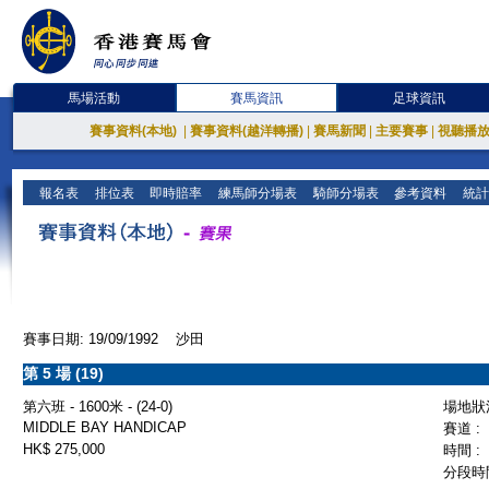
馬場活動
賽馬資訊
足球資訊
賽事資料(本地)
|
賽事資料(越洋轉播)
|
賽馬新聞
|
主要賽事
|
視聽播
報名表
排位表
即時賠率
練馬師分場表
騎師分場表
參考資料
統計
賽事日期: 19/09/1992 沙田
第 5 場 (19)
第六班 - 1600米 - (24-0)
場地狀況
MIDDLE BAY HANDICAP
賽道 :
HK$ 275,000
時間 :
分段時間