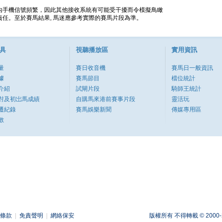
內手機信號頻繁，因此其他接收系統有可能受干擾而令模擬鳥瞰
任。至於賽馬結果, 馬迷應參考實際的賽馬片段為準。
具
視聽播放區
實用資訊
量
賽日收音機
賽馬日一般資訊
據
賽馬節目
檔位統計
介紹
試閘片段
騎師王統計
對及初岀馬成績
自購馬來港前賽事片段
靈活玩
遷紀錄
賽馬娛樂新聞
傳媒專用區
數
條款
|
免責聲明
|
網絡保安
版權所有 不得轉載 © 2000