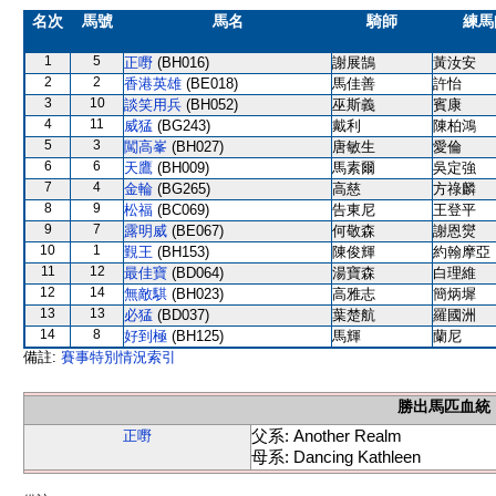
名次
馬號
馬名
騎師
練馬
1
5
正嘢
(BH016)
謝展鵠
黃汝安
2
2
香港英雄
(BE018)
馬佳善
許怡
3
10
談笑用兵
(BH052)
巫斯義
賓康
4
11
威猛
(BG243)
戴利
陳柏鴻
5
3
闖高峯
(BH027)
唐敏生
愛倫
6
6
天鷹
(BH009)
馬素爾
吳定強
7
4
金輪
(BG265)
高慈
方祿麟
8
9
松福
(BC069)
告東尼
王登平
9
7
露明威
(BE067)
何敬森
謝恩爕
10
1
覲王
(BH153)
陳俊輝
約翰摩亞
11
12
最佳寶
(BD064)
湯寶森
白理維
12
14
無敵騏
(BH023)
高雅志
簡炳墀
13
13
必猛
(BD037)
葉楚航
羅國洲
14
8
好到極
(BH125)
馬輝
蘭尼
備註:
賽事特別情況索引
勝出馬匹血統
父系: Another Realm
正嘢
母系: Dancing Kathleen