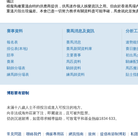
備註
模擬鳥瞰重溫由特約供應商提供，供馬迷作個人娛樂資訊之用。但由於香港馬場
重溫片段出現偏差。本會已盡一切努力務求有關資料盡可能準確，馬會就此並無責
賽事資料
賽馬消息及資訊
分析工
報名表
賽馬消息
速勢能
排位表(本地)
賽馬新聞資料庫
賽日數
賠率
主要賽事
初出馬
賽果
馬匹資料
騎練配
騎師分場表
騎師資料
馬匹搬
練馬師分場表
練馬師資料
貼士指
博彩要有節制
未滿十八歲人士不得投注或進入可投注的地方。
向非法或海外莊家下注，即屬違法，且可被判監禁。
切勿沉迷賭博，如需尋求輔導協助，可致電平和基金熱線1834 633。
常見問題
|
聯絡我們
|
傳媒專用區
|
網頁指南
|
規例
|
提倡有節制博彩
|
私隱