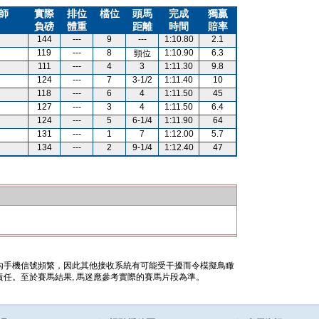
師
實際
排位
檔位
頭馬
完成
獨贏
負磅
體重
距離
時間
賠率
144
---
9
---
1:10.80
2.1
119
---
8
1:10.90
6.3
頸位
111
---
4
3
1:11.30
9.8
124
---
7
3-1/2
1:11.40
10
118
---
6
4
1:11.50
45
127
---
3
4
1:11.50
6.4
124
---
5
6-1/4
1:11.90
64
131
---
1
7
1:12.00
5.7
134
---
2
9-1/4
1:12.40
47
內手機信號頻繁，因此其他接收系統有可能受干擾而令模擬鳥瞰
任。至於賽馬結果, 馬迷應參考實際的賽馬片段為準。