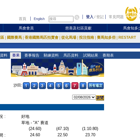
登入
/
登記
常見問題
首頁
English
馬會會員
慈善及社區貢獻
馬會知多
放區
|
國際賽馬
|
香港國際馬匹拍賣會
|
從化馬場
|
投注指南
|
賽馬知多些
|
RESTART
資料
賽果
賽事報告
騎練資料
馬匹資料
試閘結果
賽期表
沙田:
 :
好地
草地 - "A" 賽道
(24.60)
(47.10)
(1:10.80)
24.60
22.50
23.70
 :