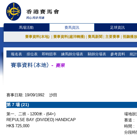
馬場活動
賽馬資訊
足球資訊
賽事資料(本地)
|
賽事資料(越洋轉播)
|
賽馬新聞
|
主要賽事
|
視聽播
報名表
排位表
即時賠率
練馬師分場表
騎師分場表
參考資料
統計
賽事日期: 19/09/1992 沙田
第 7 場 (21)
第一、二班 - 1200米 - (64+)
場地狀況
REPULSE BAY (DIVIDED) HANDICAP
賽道 :
HK$ 725,000
時間 :
分段時間