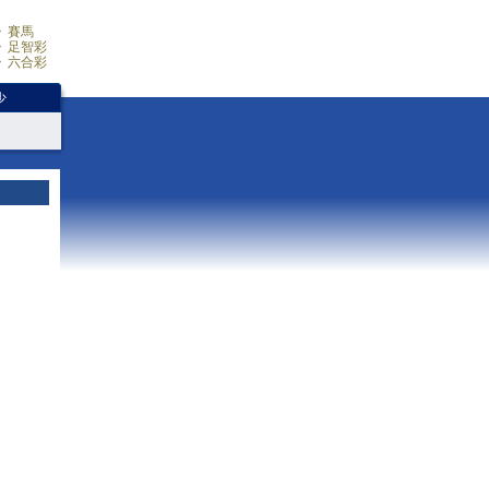
賽馬
足智彩
六合彩
少