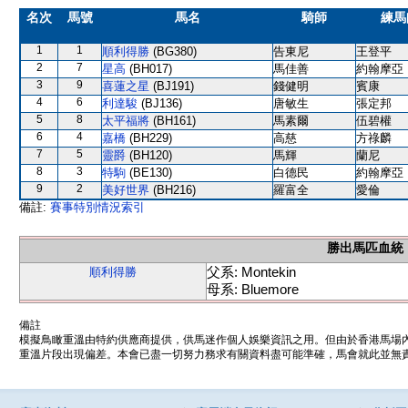
名次
馬號
馬名
騎師
練馬
1
1
順利得勝
(BG380)
告東尼
王登平
2
7
星高
(BH017)
馬佳善
約翰摩亞
3
9
喜蓮之星
(BJ191)
錢健明
賓康
4
6
利達駿
(BJ136)
唐敏生
張定邦
5
8
太平福將
(BH161)
馬素爾
伍碧權
6
4
嘉橋
(BH229)
高慈
方祿麟
7
5
靈爵
(BH120)
馬輝
蘭尼
8
3
特駒
(BE130)
白德民
約翰摩亞
9
2
美好世界
(BH216)
羅富全
愛倫
備註:
賽事特別情況索引
勝出馬匹血統
父系: Montekin
順利得勝
母系: Bluemore
備註
模擬鳥瞰重溫由特約供應商提供，供馬迷作個人娛樂資訊之用。但由於香港馬場
重溫片段出現偏差。本會已盡一切努力務求有關資料盡可能準確，馬會就此並無責