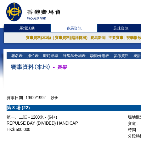
馬場活動
賽馬資訊
足球資訊
賽事資料(本地)
|
賽事資料(越洋轉播)
|
賽馬新聞
|
主要賽事
|
視聽播
報名表
排位表
即時賠率
練馬師分場表
騎師分場表
參考資料
統計
賽事日期: 19/09/1992 沙田
第 8 場 (22)
第一、二班 - 1200米 - (64+)
場地狀況
REPULSE BAY (DIVIDED) HANDICAP
賽道 :
HK$ 500,000
時間 :
分段時間