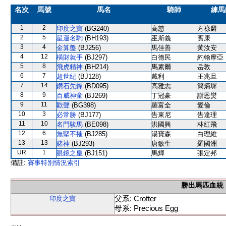
名次
馬號
馬名
騎師
練馬
1
2
印度之寶
(BG240)
高慈
方祿麟
2
5
星運名駒
(BH193)
巫斯義
賓康
3
4
金算盤
(BJ256)
馬佳善
黃汝安
4
12
橫財就手
(BJ297)
白德民
約翰摩亞
5
8
飛虎精神
(BH214)
馬素爾
岳敦
6
7
超世紀
(BJ128)
戴利
王兆旦
7
14
鑽石先鋒
(BD095)
高雅志
簡炳墀
8
9
百威神童
(BJ269)
丁冠豪
謝恩爕
9
11
歡聲
(BG398)
羅富全
愛倫
10
3
必常勝
(BJ177)
告東尼
告達理
11
10
名門駿馬
(BE098)
洪國興
林紅飛
12
6
無堅不摧
(BJ285)
湯寶森
白理維
13
13
賭神
(BJ293)
唐敏生
羅國洲
UR
1
眼鏡之皇
(BJ151)
馬輝
張定邦
備註:
賽事特別情況索引
勝出馬匹血統
父系: Crofter
印度之寶
母系: Precious Egg