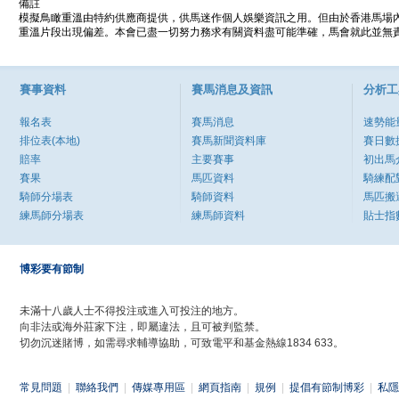
備註
模擬鳥瞰重溫由特約供應商提供，供馬迷作個人娛樂資訊之用。但由於香港馬場
重溫片段出現偏差。本會已盡一切努力務求有關資料盡可能準確，馬會就此並無責
賽事資料
賽馬消息及資訊
分析工
報名表
賽馬消息
速勢能
排位表(本地)
賽馬新聞資料庫
賽日數
賠率
主要賽事
初出馬
賽果
馬匹資料
騎練配
騎師分場表
騎師資料
馬匹搬
練馬師分場表
練馬師資料
貼士指
博彩要有節制
未滿十八歲人士不得投注或進入可投注的地方。
向非法或海外莊家下注，即屬違法，且可被判監禁。
切勿沉迷賭博，如需尋求輔導協助，可致電平和基金熱線1834 633。
常見問題
|
聯絡我們
|
傳媒專用區
|
網頁指南
|
規例
|
提倡有節制博彩
|
私隱